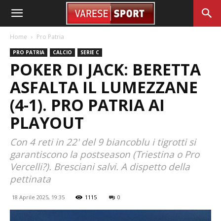
Home
Pro Patria
PRO PATRIA
CALCIO
SERIE C
POKER DI JACK: BERETTA
ASFALTA IL LUMEZZANE
(4-1). PRO PATRIA AI
PLAYOUT
Con 4 reti in 22' del 9 biancoblu i tigrotti si
garantiscono la postseason (Triestina o Pro
Vercelli?). Bresciani salvi. A dispetto della
pettinata
18 Aprile 2025, 19:35
1115
0