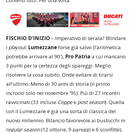
Contenti tutti. Per una volta.
FISCHIO D’INIZIO
– Imperativo di serata? Blindare
i
playout
.
Lumezzane
forse già salvo (l’aritmetica
potrebbe arrivare al 90′),
Pro
Patria
a cui mancano
3 punti per la certezza degli spareggi. Meglio
risolvere la cosa subito. Onde evitare di tirarsi
all’ultimo. Meno di 30 anni di storia (il primo
incrocio solo nel novembre ’95). Più di 27 incontri
ravvicinati (33 incluse
Coppe
e
post season
). Quella
con il Lumezzane è già una sorta di classica del
nuovo millennio. Bilancio favorevole ai bustocchi in