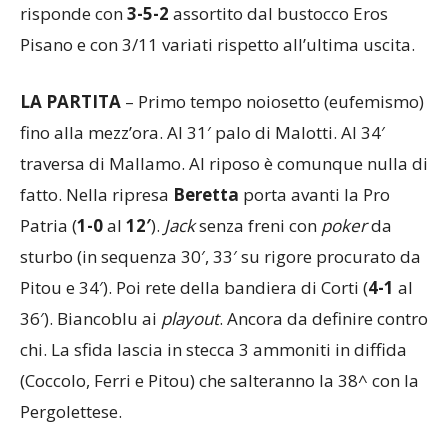
avanti anche Beretta e Rocco. Dall’altra parte,
Paci
risponde con
3-5-2
assortito dal bustocco Eros
Pisano e con 3/11 variati rispetto all’ultima uscita.
LA PARTITA
– Primo tempo noiosetto (eufemismo)
fino alla mezz’ora. Al 31′ palo di Malotti. Al 34′
traversa di Mallamo. Al riposo è comunque nulla di
fatto. Nella ripresa
Beretta
porta avanti la Pro
Patria (
1-0
al
12′
).
Jack
senza freni con
poker
da
sturbo (in sequenza 30′, 33′ su rigore procurato da
Pitou e 34′). Poi rete della bandiera di Corti (
4-1
al
36′). Biancoblu ai
playout
. Ancora da definire contro
chi. La sfida lascia in stecca 3 ammoniti in diffida
(Coccolo, Ferri e Pitou) che salteranno la 38^ con la
Pergolettese.