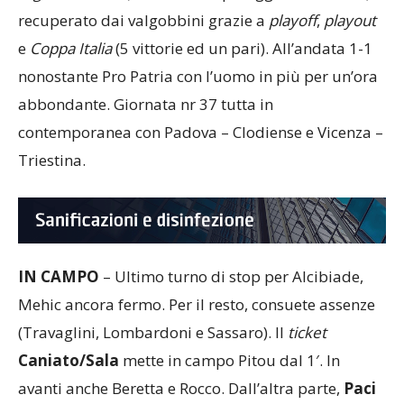
regular season
(12 vittorie, 9 pareggi e 6 sconfitte),
recuperato dai valgobbini grazie a
playoff
,
playout
e
Coppa
Italia
(5 vittorie ed un pari). All’andata 1-1
nonostante Pro Patria con l’uomo in più per un’ora
abbondante. Giornata nr 37 tutta in
contemporanea con Padova – Clodiense e Vicenza –
Triestina.
IN CAMPO
– Ultimo turno di stop per Alcibiade,
Mehic ancora fermo. Per il resto, consuete assenze
(Travaglini, Lombardoni e Sassaro). Il
ticket
Caniato/Sala
mette in campo Pitou dal 1′. In