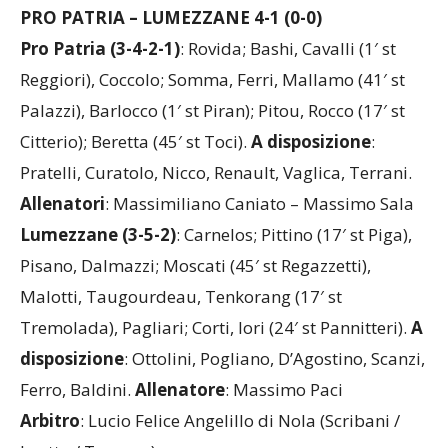
IL TABELLINO
PRO PATRIA – LUMEZZANE 4-1 (0-0)
Pro Patria (3-4-2-1)
: Rovida; Bashi, Cavalli (1′ st
Reggiori), Coccolo; Somma, Ferri, Mallamo (41′ st
Palazzi), Barlocco (1′ st Piran); Pitou, Rocco (17′ st
Citterio); Beretta (45′ st Toci).
A disposizione
:
Pratelli, Curatolo, Nicco, Renault, Vaglica, Terrani.
Allenatori
: Massimiliano Caniato – Massimo Sala
Lumezzane (3-5-2)
: Carnelos; Pittino (17′ st Piga),
Pisano, Dalmazzi; Moscati (45′ st Regazzetti),
Malotti, Taugourdeau, Tenkorang (17′ st
Tremolada), Pagliari; Corti, Iori (24′ st Pannitteri).
A
disposizione
: Ottolini, Pogliano, D’Agostino, Scanzi,
Ferro, Baldini.
Allenatore
: Massimo Paci
Arbitro
: Lucio Felice Angelillo di Nola (Scribani /