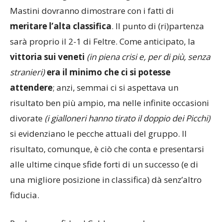
chiudere la regular season il 3 gennaio)
in cui i
Mastini dovranno dimostrare con i fatti di
meritare l’alta classifica
. Il punto di (ri)partenza
sarà proprio il 2-1 di Feltre. Come anticipato, la
vittoria sui veneti
(in piena crisi e, per di più, senza
stranieri)
era il minimo che ci si potesse
attendere
; anzi, semmai ci si aspettava un
risultato ben più ampio, ma nelle infinite occasioni
divorate
(i gialloneri hanno tirato il doppio dei Picchi)
si evidenziano le pecche attuali del gruppo. Il
risultato, comunque, è ciò che conta e presentarsi
alle ultime cinque sfide forti di un successo (e di
una migliore posizione in classifica) dà senz’altro
fiducia.