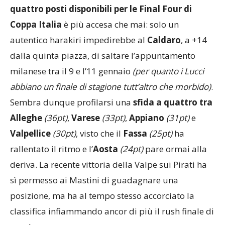
punti ancora a disposizione
e la
lotta per tre dei
quattro posti disponibili per le Final Four di
Coppa Italia
è più accesa che mai: solo un
autentico harakiri impedirebbe al
Caldaro
, a +14
dalla quinta piazza, di saltare l’appuntamento
milanese tra il 9 e l’11 gennaio
(per quanto i Lucci
abbiano un finale di stagione tutt’altro che morbido)
.
Sembra dunque profilarsi una
sfida a quattro tra
Alleghe
(36pt)
,
Varese
(33pt)
,
Appiano
(31pt)
e
Valpellice
(30pt)
, visto che il
Fassa
(25pt)
ha
rallentato il ritmo e l’
Aosta
(24pt)
pare ormai alla
deriva. La recente vittoria della Valpe sui Pirati ha
sì permesso ai Mastini di guadagnare una
posizione, ma ha al tempo stesso accorciato la
classifica infiammando ancor di più il rush finale di