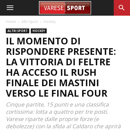
Home
Altri Sport
Hockey
ALTRI SPORT
HOCKEY
IL MOMENTO DI
RISPONDERE PRESENTE:
LA VITTORIA DI FELTRE
HA ACCESO IL RUSH
FINALE DEI MASTINI
VERSO LE FINAL FOUR
Cinque partite, 15 punti e una classifica
cortissima: lotta a quattro per tre posti.
Varese riparte dalle proprie forze (e
debolezze) con la sfida al Caldaro che aprirà