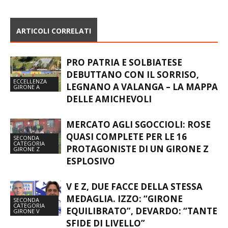
PROFESSIONISTICO
PROGRAM CON
FEMMINILE. BRIGO: “IL
PROTAGONISTI FILIPPO E
MASCHILE COME ESEMPIO”
TOMMASO SEGALINI
ARTICOLI CORRELATI
PRO PATRIA E SOLBIATESE
DEBUTTANO CON IL SORRISO,
ECCELLENZA
LEGNANO A VALANGA – LA MAPPA
GIRONE A
DELLE AMICHEVOLI
MERCATO AGLI SGOCCIOLI: ROSE
QUASI COMPLETE PER LE 16
SECONDA
CATEGORIA
PROTAGONISTE DI UN GIRONE Z
GIRONE Z
ESPLOSIVO
V E Z, DUE FACCE DELLA STESSA