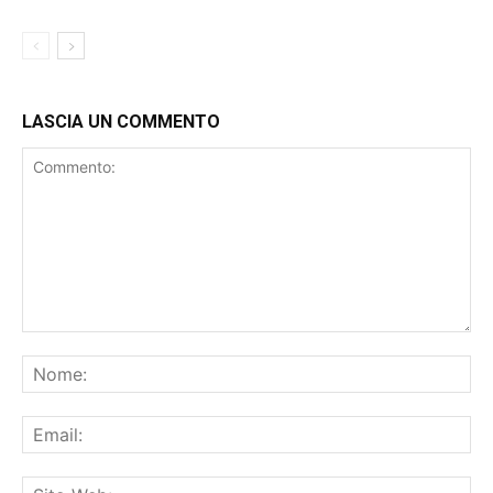
MEDAGLIA. IZZO: “GIRONE
SECONDA
CATEGORIA
EQUILIBRATO”, DEVARDO: “TANTE
GIRONE V
SFIDE DI LIVELLO”
LASCIA UN COMMENTO