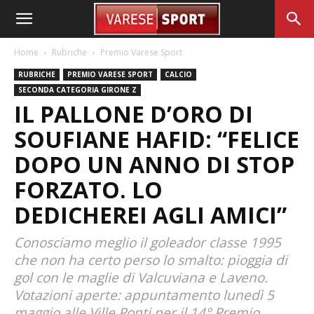
Home
Rubriche
Premio Varese Sport
RUBRICHE
PREMIO VARESE SPORT
CALCIO
SECONDA CATEGORIA GIRONE Z
IL PALLONE D’ORO DI
SOUFIANE HAFID: “FELICE
DOPO UN ANNO DI STOP
FORZATO. LO
DEDICHEREI AGLI AMICI”
Conosciamo meglio il goleador classe 1995
che non ha certo perso lo smalto: pioggia di
gol con le maglie di Valcuviana e Laveno.
Votazioni aperte: appuntamento lunedì 5
maggio alle Ville Ponti per il 14° Premio