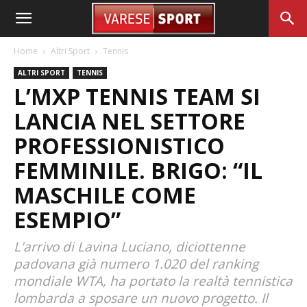
Home
Altri Sport
Tennis
ALTRI SPORT
TENNIS
L’MXP TENNIS TEAM SI
LANCIA NEL SETTORE
PROFESSIONISTICO
FEMMINILE. BRIGO: “IL
MASCHILE COME
ESEMPIO”
L'arrivo di Lavina Luciano, diciottenne
padovana già numero 1.020 del ranking
mondiale WTA, ha portato la realtà tennistica
lombarda a sposare un nuovo progetto. Il