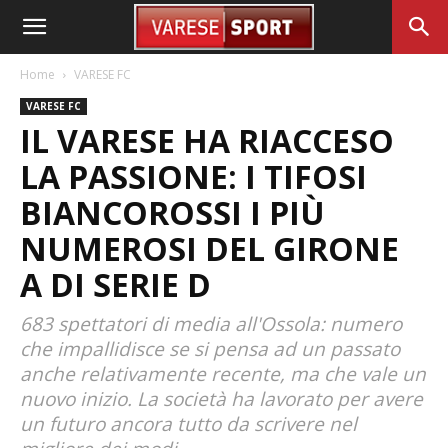
Home
VARESE FC
VARESE FC
IL VARESE HA RIACCESO
LA PASSIONE: I TIFOSI
BIANCOROSSI I PIÙ
NUMEROSI DEL GIRONE
A DI SERIE D
683 spettatori di media all'Ossola: numero
che impallidisce se si pensa ad un passato
anche relativamente recente, ma che vale un
nuovo inizio. La società ha lavorato per avere
un futuro ancora tutto da scrivere nel