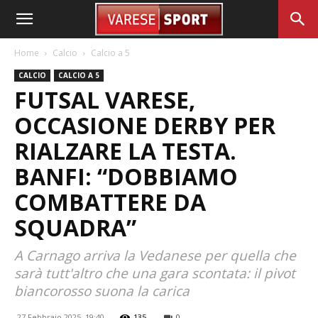
Home
Calcio
Calcio a 5
CALCIO
CALCIO A 5
FUTSAL VARESE,
OCCASIONE DERBY PER
RIALZARE LA TESTA.
BANFI: “DOBBIAMO
COMBATTERE DA
SQUADRA”
A Carnago arriva la Vedanese per quella che
sarà tutt'altro che una gara scontata: il pivot
biancorosso suona la carica
27 Febbraio 2025, 19:40
135
0