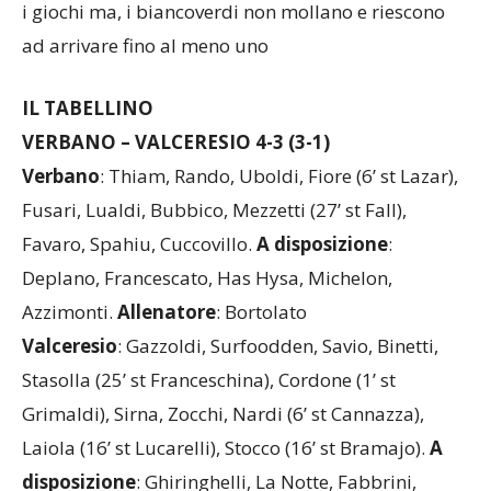
i giochi ma, i biancoverdi non mollano e riescono
ad arrivare fino al meno uno
IL TABELLINO
VERBANO – VALCERESIO 4-3 (3-1)
Verbano
: Thiam, Rando, Uboldi, Fiore (6’ st Lazar),
Fusari, Lualdi, Bubbico, Mezzetti (27’ st Fall),
Favaro, Spahiu, Cuccovillo.
A
disposizione
:
Deplano, Francescato, Has Hysa, Michelon,
Azzimonti.
Allenatore
: Bortolato
Valceresio
: Gazzoldi, Surfoodden, Savio, Binetti,
Stasolla (25’ st Franceschina), Cordone (1’ st
Grimaldi), Sirna, Zocchi, Nardi (6’ st Cannazza),
Laiola (16’ st Lucarelli), Stocco (16’ st Bramajo).
A
disposizione
: Ghiringhelli, La Notte, Fabbrini,