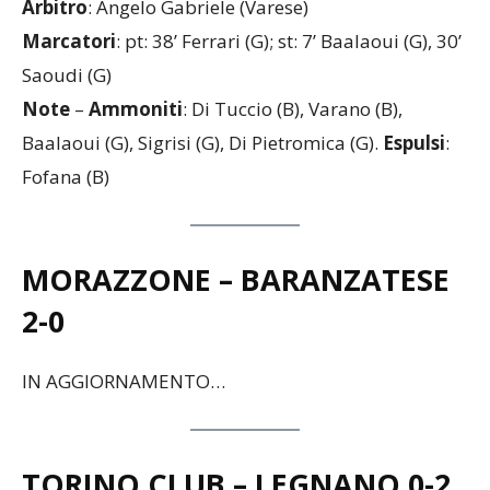
Arbitro
: Angelo Gabriele (Varese)
Marcatori
: pt: 38’ Ferrari (G); st: 7’ Baalaoui (G), 30’
Saoudi (G)
Note
–
Ammoniti
: Di Tuccio (B), Varano (B),
Baalaoui (G), Sigrisi (G), Di Pietromica (G).
Espulsi
:
Fofana (B)
MORAZZONE – BARANZATESE
2-0
IN AGGIORNAMENTO…
TORINO CLUB – LEGNANO
0-2