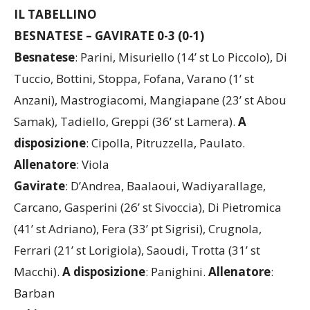
IL TABELLINO
BESNATESE – GAVIRATE 0-3 (0-1)
Besnatese
: Parini, Misuriello (14’ st Lo Piccolo), Di
Tuccio, Bottini, Stoppa, Fofana, Varano (1’ st
Anzani), Mastrogiacomi, Mangiapane (23’ st Abou
Samak), Tadiello, Greppi (36’ st Lamera).
A
disposizione
: Cipolla, Pitruzzella, Paulato.
Allenatore
: Viola
Gavirate
: D’Andrea, Baalaoui, Wadiyarallage,
Carcano, Gasperini (26’ st Sivoccia), Di Pietromica
(41’ st Adriano), Fera (33’ pt Sigrisi), Crugnola,
Ferrari (21’ st Lorigiola), Saoudi, Trotta (31’ st
Macchi).
A disposizione
: Panighini.
Allenatore
:
Barban