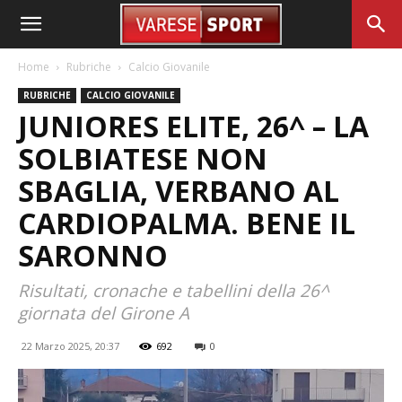
Home
Rubriche
Calcio Giovanile
RUBRICHE
CALCIO GIOVANILE
JUNIORES ELITE, 26^ – LA
SOLBIATESE NON
SBAGLIA, VERBANO AL
CARDIOPALMA. BENE IL
SARONNO
Risultati, cronache e tabellini della 26^
giornata del Girone A
22 Marzo 2025, 20:37
692
0