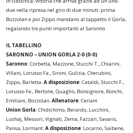
in classifica; vittoria che arriva grazie ad un uno-
due nella ripresa nel giro di due minuti: prima
Bozzolan e poi Zippo mandano al tappetto il Gorla,
regalando tre punti importanti al Saronno
IL TABELLINO
SARONNO – UNION GORLA 2-0 (0-0)
Saronno
: Corbetta, Mazzone, Stucchi T., Chiarini,
Villani, Lorusso Fa., Sironi, Gulizia, Cherubini,
Zippo, Barletta.
A
disposizione
: Cataldi, Stucchi F.,
Lorusso Fe., Bertone, Quaglio, Bonsignore, Ronchi,
Emiliani, Bozzolan.
Allenatore
: Ceriani
Union Gorla
: Chidichimo, Berardo, Lucchini,
Lushaj, Messori, Vignati, Zema, Fazzari, Savaris,
Pansa, Lormant.
A disposizione
: Locarno, Saibene,