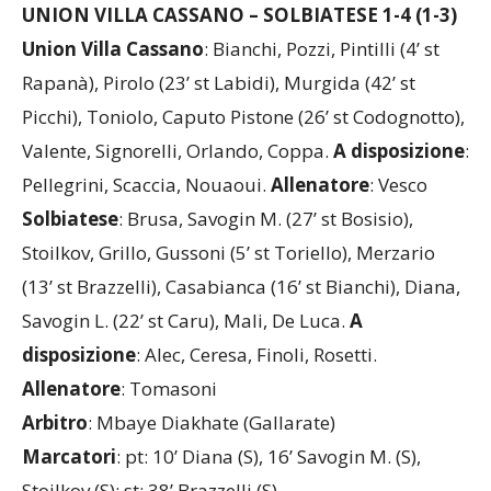
UNION VILLA CASSANO – SOLBIATESE 1-4 (1-3)
Union Villa Cassano
: Bianchi, Pozzi, Pintilli (4’ st
Rapanà), Pirolo (23’ st Labidi), Murgida (42’ st
Picchi), Toniolo, Caputo Pistone (26’ st Codognotto),
Valente, Signorelli, Orlando, Coppa.
A
disposizione
:
Pellegrini, Scaccia, Nouaoui.
Allenatore
: Vesco
Solbiatese
: Brusa, Savogin M. (27’ st Bosisio),
Stoilkov, Grillo, Gussoni (5’ st Toriello), Merzario
(13’ st Brazzelli), Casabianca (16’ st Bianchi), Diana,
Savogin L. (22’ st Caru), Mali, De Luca.
A
disposizione
: Alec, Ceresa, Finoli, Rosetti.
Allenatore
: Tomasoni
Arbitro
: Mbaye Diakhate (Gallarate)
Marcatori
: pt: 10’ Diana (S), 16’ Savogin M. (S),
Stoilkov (S); st: 38’ Brazzelli (S)