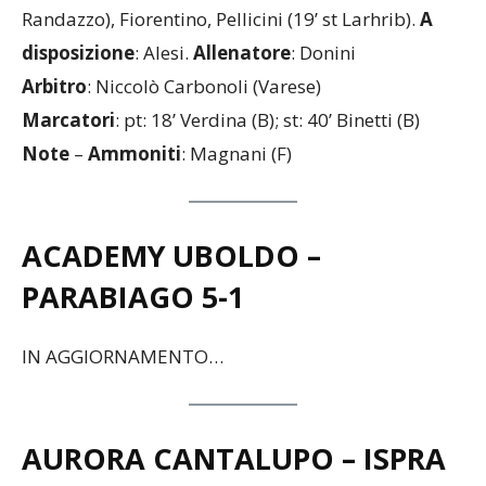
Barozzi (35’ st Haring), Sgarbi, Fasoli (34’ st
Randazzo), Fiorentino, Pellicini (19’ st Larhrib).
A
disposizione
: Alesi.
Allenatore
: Donini
Arbitro
: Niccolò Carbonoli (Varese)
Marcatori
: pt: 18’ Verdina (B); st: 40’ Binetti (B)
Note
–
Ammoniti
: Magnani (F)
ACADEMY UBOLDO –
PARABIAGO
5-1
IN AGGIORNAMENTO…
AURORA CANTALUPO – ISPRA