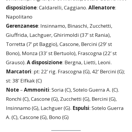
st Ronchi), Anghel (18’ st Moretti), Sotelo Guerra K.
A
disposizione
: Caldarelli, Caggiano.
Allenatore
:
Napolitano
Gerenzanese
: Insinnamo, Binaschi, Zucchetti,
Giuffrida, Lachguer, Ghirimoldi (37’ st Rania),
Torretta (7’ pt Baggio), Cascone, Bercini (29’ st
Bono), Monza (33’ st Bertuolo), Frascogna (22’ st
Grauso).
A disposizione
: Bergna, Lietti, Leoni.
Marcatori
: pt: 22’ rig. Frascogna (G), 42’ Bercini (G);
st: 38’ Elfkak (C)
Note
–
Ammoniti
: Soria (C), Sotelo Guerra A. (C).
Ronchi (C), Cascone (G), Zucchetti (G), Bercini (G),
Insinnamo (G), Lachguer (G).
Espulsi
: Sotelo Guerra
A. (C), Cascone (G), Bono (G)