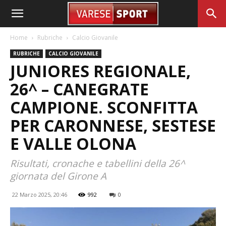
Home
Rubriche
Calcio Giovanile
RUBRICHE
CALCIO GIOVANILE
JUNIORES REGIONALE,
26^ – CANEGRATE
CAMPIONE. SCONFITTA
PER CARONNESE, SESTESE
E VALLE OLONA
Risultati, cronache e tabellini della 26^
giornata del Girone A
22 Marzo 2025, 20:46
992
0