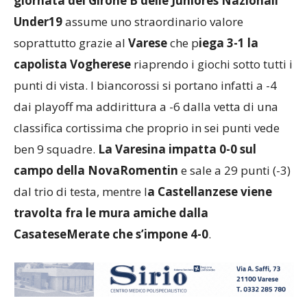
giornata del Girone B delle Juniores Nazionali
Under19
assume uno straordinario valore
soprattutto grazie al
Varese
che p
iega 3-1 la
capolista Vogherese
riaprendo i giochi sotto tutti i
punti di vista. I biancorossi si portano infatti a -4
dai playoff ma addirittura a -6 dalla vetta di una
classifica cortissima che proprio in sei punti vede
ben 9 squadre.
La Varesina impatta 0-0 sul
campo della NovaRomentin
e sale a 29 punti (-3)
dal trio di testa, mentre l
a Castellanzese viene
travolta fra le mura amiche dalla
CasateseMerate che s’impone 4-0
.