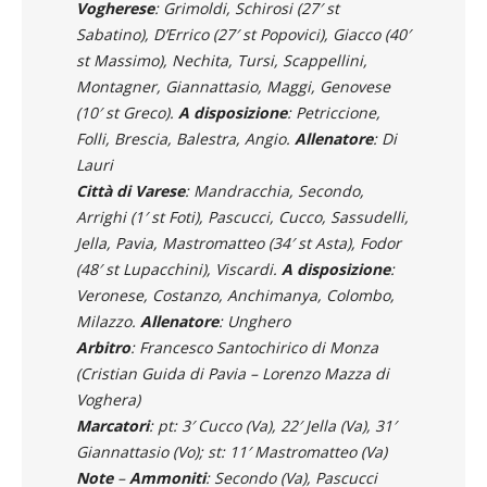
Vogherese
: Grimoldi, Schirosi (27′ st
Sabatino), D’Errico (27′ st Popovici), Giacco (40′
st Massimo), Nechita, Tursi, Scappellini,
Montagner, Giannattasio, Maggi, Genovese
(10′ st Greco).
A disposizione
: Petriccione,
Folli, Brescia, Balestra, Angio.
Allenatore
: Di
Lauri
Città di Varese
: Mandracchia, Secondo,
Arrighi (1′ st Foti), Pascucci, Cucco, Sassudelli,
Jella, Pavia, Mastromatteo (34′ st Asta), Fodor
(48′ st Lupacchini), Viscardi.
A disposizione
:
Veronese, Costanzo, Anchimanya, Colombo,
Milazzo.
Allenatore
: Unghero
Arbitro
: Francesco Santochirico di Monza
(Cristian Guida di Pavia – Lorenzo Mazza di
Voghera)
Marcatori
: pt: 3′ Cucco (Va), 22′ Jella (Va), 31′
Giannattasio (Vo); st: 11′ Mastromatteo (Va)
Note
–
Ammoniti
: Secondo (Va), Pascucci