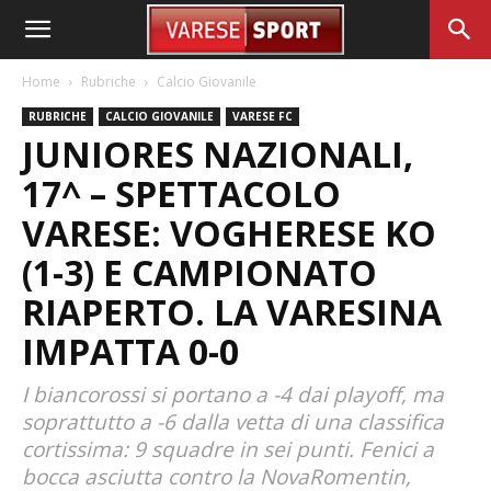
Home
Rubriche
Calcio Giovanile
RUBRICHE
CALCIO GIOVANILE
VARESE FC
JUNIORES NAZIONALI,
17^ – SPETTACOLO
VARESE: VOGHERESE KO
(1-3) E CAMPIONATO
RIAPERTO. LA VARESINA
IMPATTA 0-0
I biancorossi si portano a -4 dai playoff, ma
soprattutto a -6 dalla vetta di una classifica
cortissima: 9 squadre in sei punti. Fenici a
bocca asciutta contro la NovaRomentin,