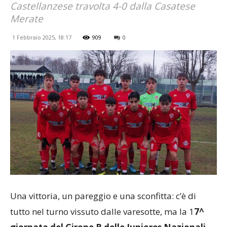
Castellanzese travolta 4-0 dalla Casatese
Merate
1 Febbraio 2025, 18:17
909
0
Una vittoria, un pareggio e una sconfitta: c’è di
tutto nel turno vissuto dalle varesotte, ma la 1
7^