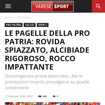
Home
Pro Patria
PRO PATRIA
CALCIO
SERIE C
LE PAGELLE DELLA PRO
PATRIA: ROVIDA
SPIAZZATO, ALCIBIADE
RIGOROSO, ROCCO
IMPATTANTE
Disomogenea prova biancoblu. Ma le
prestazioni incerte prevalgono su quelle
convincenti
1 Febbraio 2025, 18:07
646
0