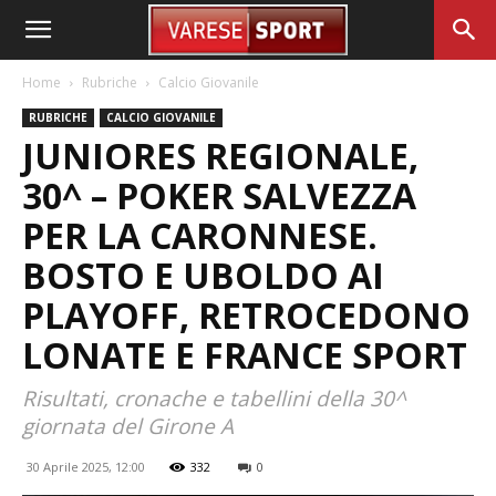
Home
Rubriche
Calcio Giovanile
RUBRICHE
CALCIO GIOVANILE
JUNIORES REGIONALE,
30^ – POKER SALVEZZA
PER LA CARONNESE.
BOSTO E UBOLDO AI
PLAYOFF, RETROCEDONO
LONATE E FRANCE SPORT
Risultati, cronache e tabellini della 30^
giornata del Girone A
30 Aprile 2025, 12:00
332
0