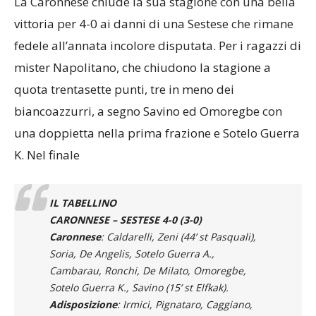
La Caronnese chiude la sua stagione con una bella
vittoria per 4-0 ai danni di una Sestese che rimane
fedele all’annata incolore disputata. Per i ragazzi di
mister Napolitano, che chiudono la stagione a
quota trentasette punti, tre in meno dei
biancoazzurri, a segno Savino ed Omoregbe con
una doppietta nella prima frazione e Sotelo Guerra
K. Nel finale
IL TABELLINO
CARONNESE – SESTESE 4-0 (3-0)
Caronnese
: Caldarelli, Zeni (44’ st Pasquali),
Soria, De Angelis, Sotelo Guerra A.,
Cambarau, Ronchi, De Milato, Omoregbe,
Sotelo Guerra K., Savino (15’ st Elfkak).
Adisposizione
: Irmici, Pignataro, Caggiano,