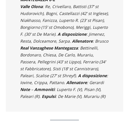
Valle Olona
: Re, Crivellaro, Battisti (37’ st
Hudorovich), Bogni, Castellazzi (42’ st Inglese),
Niakhasso, Fanizza, Luperto R. (23’ st Pisan),
Bongiorno (15’ st Omobono), Meriggi, Luperto
F. (30’ st De Marie).
A
disposizione
: Jimenez,
Resta, Dolceamore, Sarpa.
Allenatore
: Brusco
Real Vanzaghese Mantegazza
: Bettinelli,
Bordonaro, Chiesa, De Carlo, Murariu,
Passera, Pellegrini (43’ st Lippo), Ferrario (34’
st Fabbricatore), Sisti (18’ st Cannistraro),
Paleari, Scalise (27’ st Shreyf).
A disposizione
:
Iovine, Crippa, Pattano.
Allenatore
: Gerardi
Note
–
Ammoniti
: Luperto F. (V), Pisan (V),
Paleari (R).
Espulsi
: De Marie (V), Murariu (R)