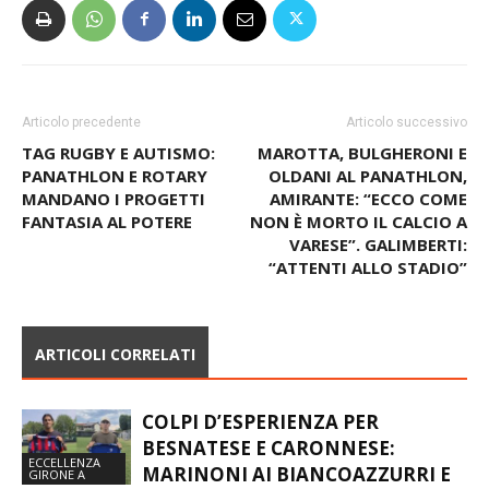
Articolo precedente
Articolo successivo
TAG RUGBY E AUTISMO:
MAROTTA, BULGHERONI E
PANATHLON E ROTARY
OLDANI AL PANATHLON,
MANDANO I PROGETTI
AMIRANTE: “ECCO COME
FANTASIA AL POTERE
NON È MORTO IL CALCIO A
VARESE”. GALIMBERTI:
“ATTENTI ALLO STADIO”
ARTICOLI CORRELATI
COLPI D’ESPERIENZA PER
BESNATESE E CARONNESE:
ECCELLENZA
MARINONI AI BIANCOAZZURRI E
GIRONE A