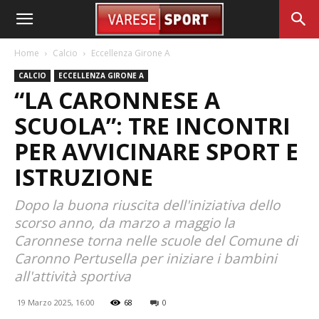
Home
Calcio
Eccellenza Girone A
CALCIO
ECCELLENZA GIRONE A
“LA CARONNESE A
SCUOLA”: TRE INCONTRI
PER AVVICINARE SPORT E
ISTRUZIONE
Dopo la buona riuscita dell'iniziativa dello
scorso anno, da marzo a maggio la
Caronnese torna nelle scuole del Comune di
Caronno Pertusella per iniziare i bambini
all'attività sportiva
19 Marzo 2025, 16:00
68
0