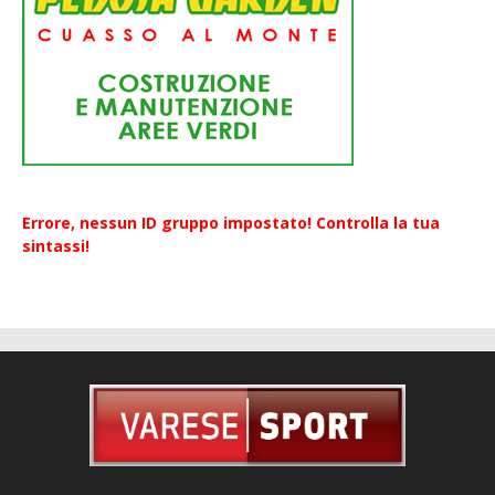
Errore, nessun ID gruppo impostato! Controlla la tua
sintassi!