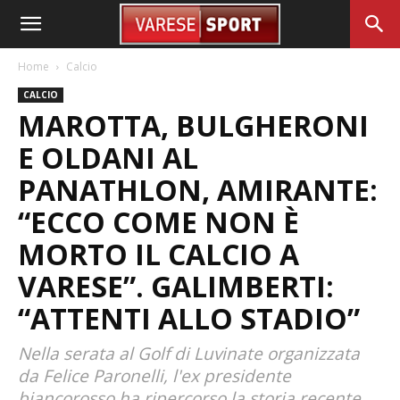
Home
Calcio
CALCIO
MAROTTA, BULGHERONI
E OLDANI AL
PANATHLON, AMIRANTE:
“ECCO COME NON È
MORTO IL CALCIO A
VARESE”. GALIMBERTI:
“ATTENTI ALLO STADIO”
Nella serata al Golf di Luvinate organizzata
da Felice Paronelli, l'ex presidente
biancorosso ha ripercorso la storia recente