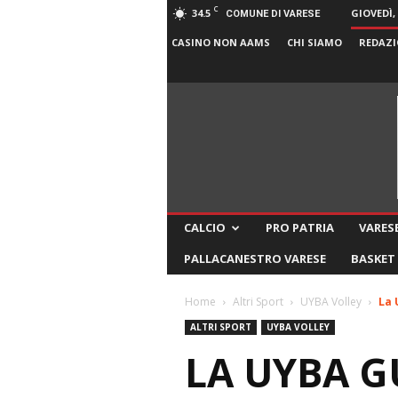
C
34.5
GIOVEDÌ,
COMUNE DI VARESE
CASINO NON AAMS
CHI SIAMO
REDAZI
CALCIO
PRO PATRIA
VARESE
PALLACANESTRO VARESE
BASKET
Home
Altri Sport
UYBA Volley
La 
ALTRI SPORT
UYBA VOLLEY
LA UYBA G