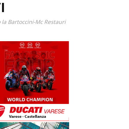
I
o la Bartoccini-Mc Restauri