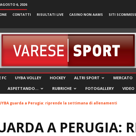
 AGOSTO 6, 2026
ONE
CONTATTI
RISULTATI LIVE
CASINO NON AAMS
SITI SCOMMES
VareseSport
 FC
UYBA VOLLEY
HOCKEY
ALTRI SPORT
MERCATO
ASPETTANDO…
RUBRICHE
FOTOGALLERY
VIDEO
UYBA guarda a Perugia: riprende la settimana di allenamenti
UARDA A PERUGIA: 