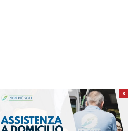
X
ICI