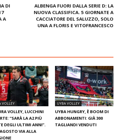
A DI
ALBENGA FUORI DALLA SERIE D: LA
17
NUOVA CLASSIFICA. 5 GIORNATE A
A A
CACCIATORE DEL SALUZZO, SOLO
UNA A FLORIS E VITOFRANCESCO
A VOLLEY
UYBA VOLLEY
RA VOLLEY, LUCCHINI
UYBA HUNGRY, È BOOM DI
RTE: “SARÀ LA A2 PIÙ
ABBONAMENTI: GIÀ 300
E DEGLI ULTIMI ANNI”.
TAGLIANDI VENDUTI
0 AGOSTO VIA ALLA
GIONE