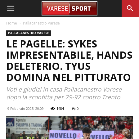
Home
Pallacanestro Varese
PALLACANESTRO VARESE
LE PAGELLE: SYKES
IMPRESENTABILE, HANDS
DELETERIO. TYUS
DOMINA NEL PITTURATO
Voti e giudizi in casa Pallacanestro Varese
dopo la sconfitta per 79-92 contro Trento
9 Febbraio 2025, 20:09
1484
0