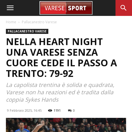
Home
Pallacanestro Varese
PALLACANESTRO VARESE
NELLA HEART NIGHT
UNA VARESE SENZA
CUORE CEDE IL PASSO A
TRENTO: 79-92
La capolista trentina è solida e quadrata,
Varese non ha reazioni ed è tradita dalla
coppia Sykes Hands
9 Febbraio 2025, 16:45
1191
0