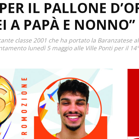
PER IL PALLONE D’O
I A PAPÀ E NONNO”
ante classe 2001 che ha portato la Baranzatese all
tamento lunedì 5 maggio alle Ville Ponti per il 14