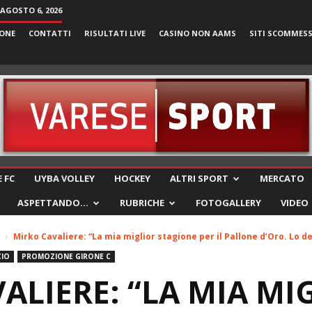
 AGOSTO 6, 2026
ONE
CONTATTI
RISULTATI LIVE
CASINO NON AAMS
SITI SCOMMES
VareseSport
 FC
UYBA VOLLEY
HOCKEY
ALTRI SPORT
MERCATO
ASPETTANDO…
RUBRICHE
FOTOGALLERY
VIDEO
Mirko Cavaliere: “La mia miglior stagione per il Pallone d’Oro. Lo de
CIO
PROMOZIONE GIRONE C
ALIERE: “LA MIA MI