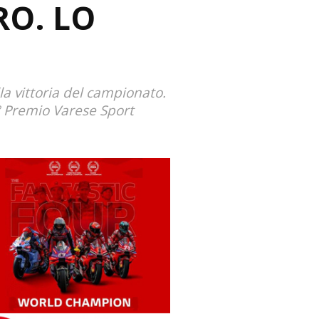
RO. LO
a vittoria del campionato.
° Premio Varese Sport