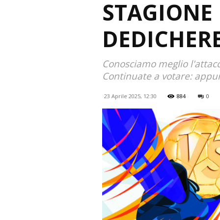
STAGIONE 
DEDICHERE
Conosciamo meglio l'attacc
Continuate a votare: appun
23 Aprile 2025, 12:30
884
0