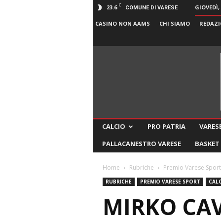
C
23.6
GIOVEDÌ,
COMUNE DI VARESE
CASINO NON AAMS
CHI SIAMO
REDAZI
CALCIO
PRO PATRIA
VARESE
PALLACANESTRO VARESE
BASKET
Home
Rubriche
Premio Varese Sport
RUBRICHE
PREMIO VARESE SPORT
CAL
MIRKO CAV