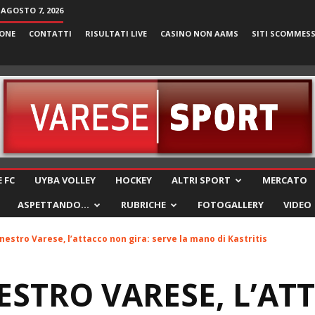
 AGOSTO 7, 2026
ONE
CONTATTI
RISULTATI LIVE
CASINO NON AAMS
SITI SCOMMES
VareseSport
 FC
UYBA VOLLEY
HOCKEY
ALTRI SPORT
MERCATO
ASPETTANDO…
RUBRICHE
FOTOGALLERY
VIDEO
nestro Varese, l’attacco non gira: serve la mano di Kastritis
STRO VARESE, L’AT