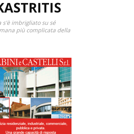
KASTRITIS
 s'è imbrigliato su sé
timana più complicata della