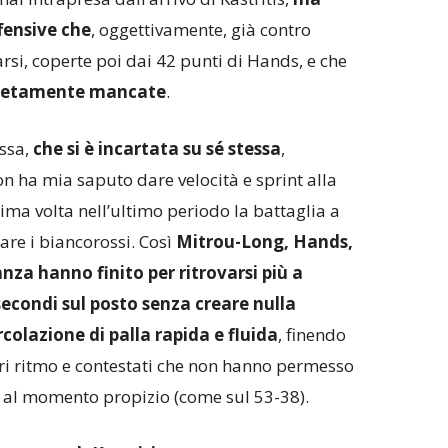
fensive che
, oggettivamente, già contro
rsi, coperte poi dai 42 punti di Hands, e che
letamente mancate
.
ssa,
che si è incartata su sé stessa
,
on ha mia saputo dare velocità e sprint alla
ma volta nell’ultimo periodo la battaglia a
are i biancorossi. Così
Mitrou-Long, Hands,
anza hanno finito per ritrovarsi più a
secondi sul posto senza creare nulla
colazione di palla rapida e fluida
, finendo
uori ritmo e contestati che non hanno permesso
a al momento propizio (come sul 53-38).