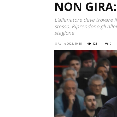
NON GIRA:
L'allenatore deve trovare i
stesso. Riprendono gli alle
stagione
8 Aprile 2025, 10:15
1281
0