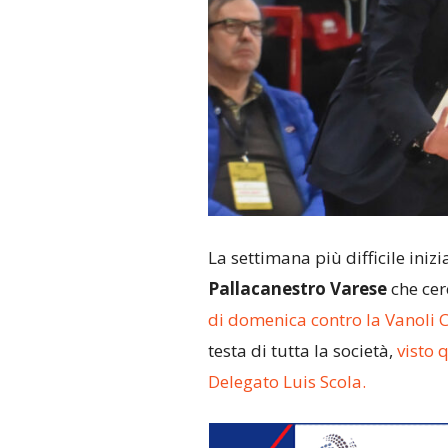
La settimana più difficile iniz
Pallacanestro Varese
che cerc
di domenica contro la Vanoli
testa di tutta la società,
visto 
Delegato Luis Scola.