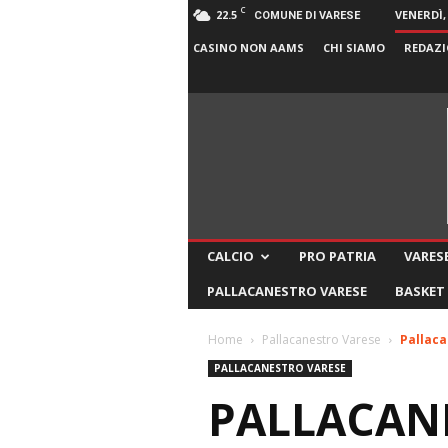
C
22.5
VENERDÌ,
COMUNE DI VARESE
CASINO NON AAMS
CHI SIAMO
REDAZI
CALCIO
PRO PATRIA
VARESE
PALLACANESTRO VARESE
BASKET
Home
Pallacanestro Varese
Pallaca
PALLACANESTRO VARESE
PALLACANE