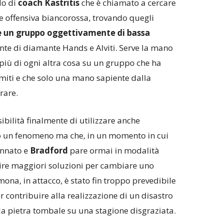
lo di
coach Kastritis
che è chiamato a cercare
e offensiva biancorossa, trovando quegli
 un gruppo oggettivamente di bassa
unte di diamante Hands e Alviti. Serve la mano
iù di ogni altra cosa su un gruppo che ha
limiti e che solo una mano sapiente dalla
rare.
ibilità finalmente di utilizzare anche
to un fenomeno ma che, in un momento in cui
annato e
Bradford
pare ormai in modalità
rire maggiori soluzioni per cambiare uno
mona, in attacco, è stato fin troppo prevedibile
er contribuire alla realizzazione di un disastro
la pietra tombale su una stagione disgraziata.