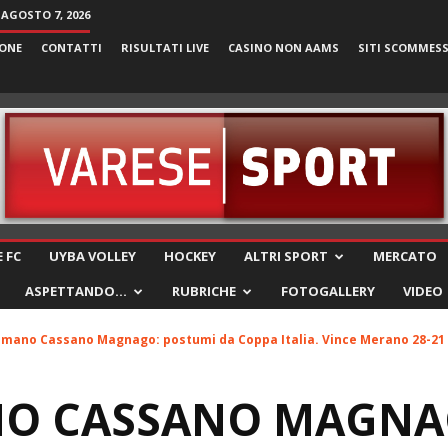
 AGOSTO 7, 2026
ONE
CONTATTI
RISULTATI LIVE
CASINO NON AAMS
SITI SCOMMES
VareseSport
 FC
UYBA VOLLEY
HOCKEY
ALTRI SPORT
MERCATO
ASPETTANDO…
RUBRICHE
FOTOGALLERY
VIDEO
amano Cassano Magnago: postumi da Coppa Italia. Vince Merano 28-21
O CASSANO MAGNA