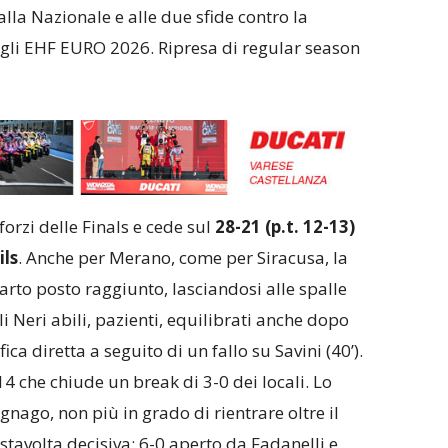
lla Nazionale e alle due sfide contro la
 agli EHF EURO 2026. Ripresa di regular season
forzi delle Finals e cede sul
28-21 (p.t. 12-13)
ils
. Anche per Merano, come per Siracusa, la
arto posto raggiunto, lasciandosi alle spalle
li Neri abili, pazienti, equilibrati anche dopo
ca diretta a seguito di un fallo su Savini (40’).
14 che chiude un break di 3-0 dei locali. Lo
nago, non più in grado di rientrare oltre il
stavolta decisiva: 6-0 aperto da Fadanelli e