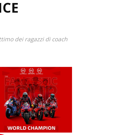
NCE
timo dei ragazzi di coach