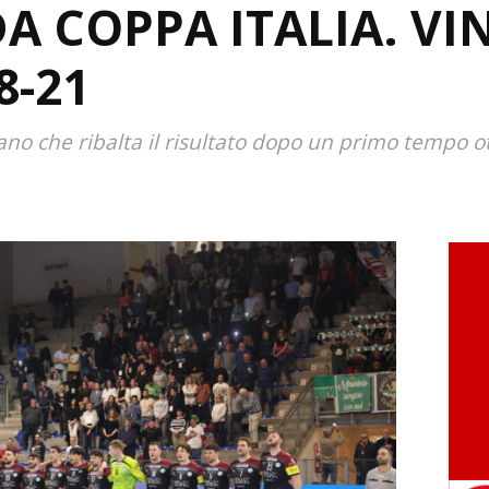
A COPPA ITALIA. VI
8-21
no che ribalta il risultato dopo un primo tempo ot