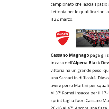
campionato che lascia spazio a
Lettonia per le qualificazioni
il 22 marzo.
Cassano Magnago
paga gli s
in casa dell’
Alperia Black Dev
vittoria ha un grande peso: qu
una Sassari in difficoltà. Diavo
avere perso Martini per squalifi
Al 37’ Romei insacca per il 17-
sprint taglia fuori Cassano Mag
20-18 al 47’. Ancora una fuga, 