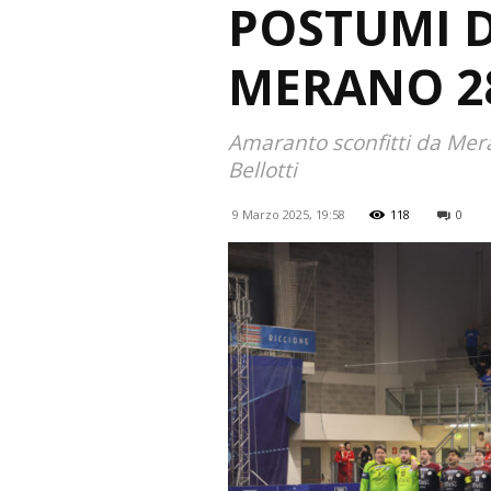
POSTUMI D
MERANO 2
Amaranto sconfitti da Mera
Bellotti
9 Marzo 2025, 19:58
118
0