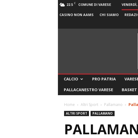
C
22.5
VENERDÌ,
COMUNE DI VARESE
CASINO NON AAMS
CHI SIAMO
REDAZI
CALCIO
PRO PATRIA
VARESE
PALLACANESTRO VARESE
BASKET
Home
Altri Sport
Pallamano
Pall
ALTRI SPORT
PALLAMANO
PALLAMAN