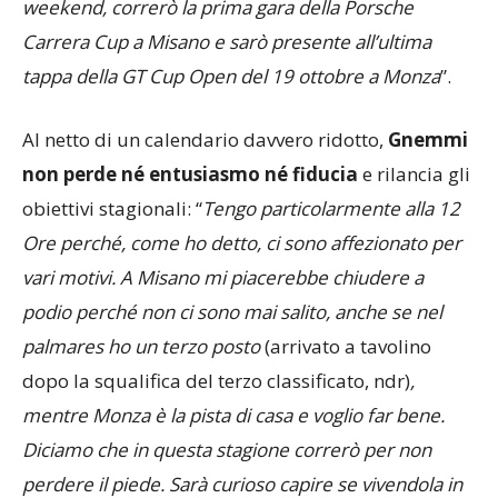
weekend. Oltre alla 12 Ore del Mugello del prossimo
weekend, correrò la prima gara della Porsche
Carrera Cup a Misano e sarò presente all’ultima
tappa della GT Cup Open del 19 ottobre a Monza
”.
Al netto di un calendario davvero ridotto,
Gnemmi
non perde né entusiasmo né fiducia
e rilancia gli
obiettivi stagionali: “
Tengo particolarmente alla 12
Ore perché, come ho detto, ci sono affezionato per
vari motivi. A Misano mi piacerebbe chiudere a
podio perché non ci sono mai salito, anche se nel
palmares ho un terzo posto
(arrivato a tavolino
dopo la squalifica del terzo classificato, ndr)
,
mentre Monza è la pista di casa e voglio far bene.
Diciamo che in questa stagione correrò per non