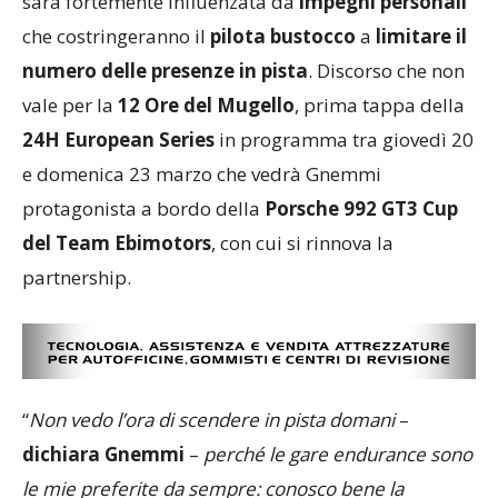
sarà fortemente influenzata da
impegni personali
che costringeranno il
pilota bustocco
a
limitare il
numero delle presenze in pista
. Discorso che non
vale per la
12 Ore del Mugello
, prima tappa della
24H European Series
in programma tra giovedì 20
e domenica 23 marzo che vedrà Gnemmi
protagonista a bordo della
Porsche 992 GT3 Cup
del Team Ebimotors
, con cui si rinnova la
partnership.
“
Non vedo l’ora di scendere in pista domani
–
dichiara Gnemmi
–
perché le gare endurance sono