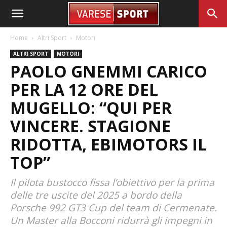
Home
Altri Sport
Motori
ALTRI SPORT
MOTORI
PAOLO GNEMMI CARICO
PER LA 12 ORE DEL
MUGELLO: “QUI PER
VINCERE. STAGIONE
RIDOTTA, EBIMOTORS IL
TOP”
Il pilota bustocco fissa l’obiettivo per la prima
delle tre uscite del 2025 a bordo della
Porsche 992 GT3 Cup del team di Cermenate.
Un Master alla Bocconi ridurrà gli impegni in