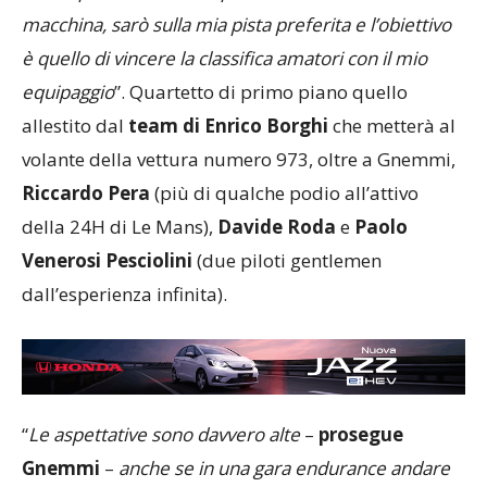
le mie preferite da sempre: conosco bene la
macchina, sarò sulla mia pista preferita e l’obiettivo
è quello di vincere la classifica amatori con il mio
equipaggio
”. Quartetto di primo piano quello
allestito dal
team di Enrico Borghi
che metterà al
volante della vettura numero 973, oltre a Gnemmi,
Riccardo Pera
(più di qualche podio all’attivo
della 24H di Le Mans),
Davide Roda
e
Paolo
Venerosi Pesciolini
(due piloti gentlemen
dall’esperienza infinita).
“
Le aspettative sono davvero alte
–
prosegue