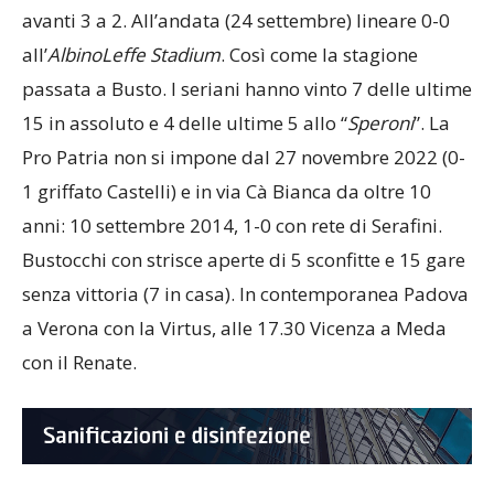
e 5 in
Coppa
(maggiore o di
Serie C
) con tigrotti
avanti 3 a 2. All’andata (24 settembre) lineare 0-0
all’
AlbinoLeffe Stadium
. Così come la stagione
passata a Busto. I seriani hanno vinto 7 delle ultime
15 in assoluto e 4 delle ultime 5 allo “
Speroni
”. La
Pro Patria non si impone dal 27 novembre 2022 (0-
1 griffato Castelli) e in via Cà Bianca da oltre 10
anni: 10 settembre 2014, 1-0 con rete di Serafini.
Bustocchi con strisce aperte di 5 sconfitte e 15 gare
senza vittoria (7 in casa). In contemporanea Padova
a Verona con la Virtus, alle 17.30 Vicenza a Meda
con il Renate.