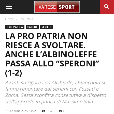
Home
Pro Patria
PRO PATRIA
CALCIO
SERIE C
LA PRO PATRIA NON
RIESCE A SVOLTARE.
ANCHE L’ALBINOLEFFE
PASSA ALLO “SPERONI”
(1-2)
Avanti su rigore con Alcibiade, i biancoblu si
fanno rimontare dai seriani con Fossati e
Zoma. Sesta sconfitta consecutiva a dispetto
dell'approdo in panca di Massimo Sala
1 Febbraio 2025, 14:22
1057
0