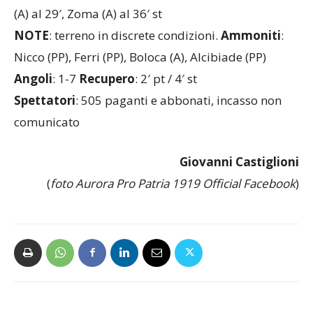
Marcatori
: Alcibiade (PP) su rigore al 23′, Fossati
(A) al 29′, Zoma (A) al 36′ st
NOTE
: terreno in discrete condizioni.
Ammoniti
:
Nicco (PP), Ferri (PP), Boloca (A), Alcibiade (PP)
Angoli
: 1-7
Recupero
: 2′ pt / 4′ st
Spettatori
: 505 paganti e abbonati, incasso non
comunicato
Giovanni Castiglioni
(
foto Aurora Pro Patria 1919 Official Facebook
)