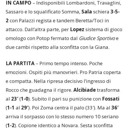
IN CAMPO
– Indisponibili Lombardoni, Travaglini,
Sassaro e lo squalificato Somma,
Sala
schiera
3-5-
2
con Palazzi regista e tandem Beretta/Toci in
attacco. Dall’altra parte, per
Lopez
sistema di gioco
omologo con Potop fermato dal
Giudice Sportivo
e
due cambi rispetto alla sconfitta con la Giana.
LA PARTITA
– Primo tempo intenso. Poche
emozioni. Ospiti più manovrieri. Pro Patria coperta
e compatta. Nella ripresa decisivo l’ingresso di
Rocco che guadagna il rigore.
Alcibiade
trasforma
al
23′
(
1-0
). Subito il pari su punizione con
Fossati
(
1-1
al
29′
). Poi Zoma centra il palo (33′). Ma al
36′
arriva il sorpasso con lo stesso numero 10 seriano