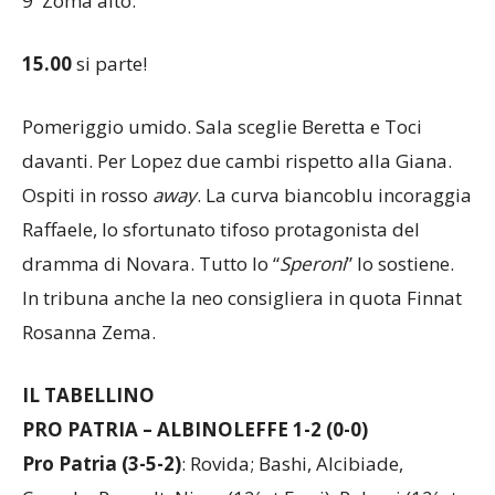
9′ Zoma alto.
15.00
si parte!
Pomeriggio umido. Sala sceglie Beretta e Toci
davanti. Per Lopez due cambi rispetto alla Giana.
Ospiti in rosso
away
. La curva biancoblu incoraggia
Raffaele, lo sfortunato tifoso protagonista del
dramma di Novara. Tutto lo “
Speroni
” lo sostiene.
In tribuna anche la neo consigliera in quota Finnat
Rosanna Zema.
IL TABELLINO
PRO PATRIA – ALBINOLEFFE 1-2 (0-0)
Pro Patria (3-5-2)
: Rovida; Bashi, Alcibiade,