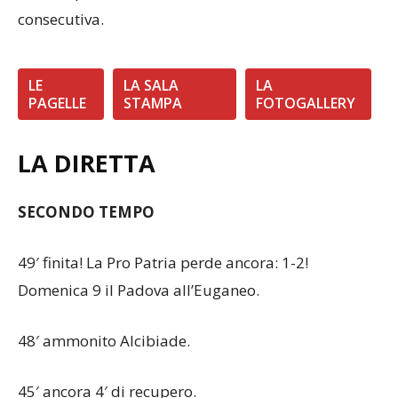
(
1-2
). Copione identico a Novara. Sesta sconfitta
consecutiva.
LE
LA SALA
LA
PAGELLE
STAMPA
FOTOGALLERY
LA DIRETTA
SECONDO TEMPO
49′ finita! La Pro Patria perde ancora: 1-2!
Domenica 9 il Padova all’Euganeo.
48′ ammonito Alcibiade.