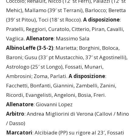
Coccolo; Renault, Nicco (12′ st Ferri), Palazzi (12′ st
Mehic), Mallamo (39′ st Terrani), Barlocco; Beretta
(39′ st Pitou), Toci (18′ st Rocco).
A disposizione
:
Pratelli, Reggiori, Curatolo, Citterio, Piran, Cavalli,
Vaglica.
Allenatore
: Massimo Sala
AlbinoLeffe (3-5-2)
: Marietta; Borghini, Boloca,
Baroni; Gusu (33′ pt Mustacchio, 37′ st Agostinelli),
Astrologo (25′ st Longo), Fossati, Munari,
Ambrosini; Zoma, Parlati.
A disposizione
:
Facchetti, Bonfanti, Giannini, Zambelli, Zanini,
Ricordi, Evangelisti, Angeloni, Bosia, Freri.
Allenatore
: Giovanni Lopez
Arbitro
: Andrea Migliorini di Verona (Callovi / Mino
/ Dasso)