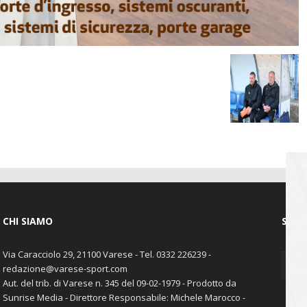
CHI SIAMO
SEGU
Via Caracciolo 29, 21100 Varese - Tel. 0332 226239 -
redazione@varese-sport.com
Aut. del trib. di Varese n. 345 del 09-02-1979 - Prodotto da
Sunrise Media - Direttore Responsabile: Michele Marocco -