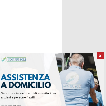
X
ICI