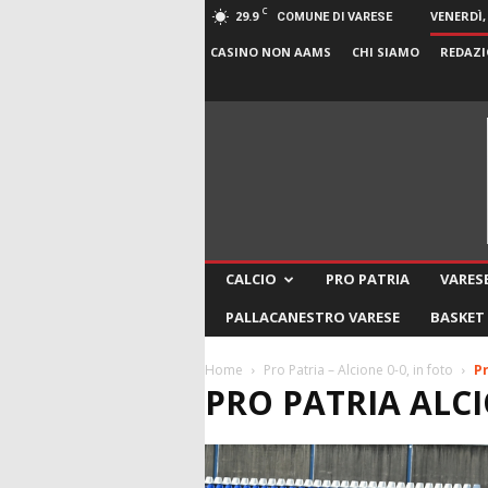
C
29.9
VENERDÌ,
COMUNE DI VARESE
CASINO NON AAMS
CHI SIAMO
REDAZI
CALCIO
PRO PATRIA
VARESE
PALLACANESTRO VARESE
BASKET
Home
Pro Patria – Alcione 0-0, in foto
Pr
PRO PATRIA ALCI