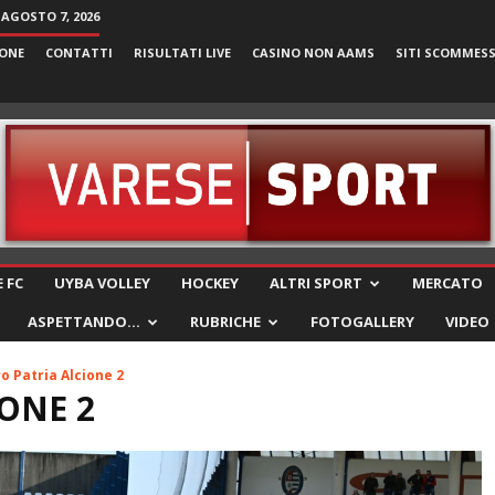
 AGOSTO 7, 2026
ONE
CONTATTI
RISULTATI LIVE
CASINO NON AAMS
SITI SCOMMES
VareseSport
 FC
UYBA VOLLEY
HOCKEY
ALTRI SPORT
MERCATO
ASPETTANDO…
RUBRICHE
FOTOGALLERY
VIDEO
o Patria Alcione 2
ONE 2