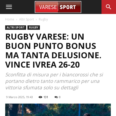
Home
Altri Sport
Rugby
ALTRI SPORT
RUGBY
RUGBY VARESE: UN
BUON PUNTO BONUS
MA TANTA DELUSIONE.
VINCE IVREA 26-20
Sconfitta di misura per i biancorossi che si
portano dietro tanto rammarico per una
vittoria sfumata solo su dettagli
9 Marzo 2025, 19:43
131
0