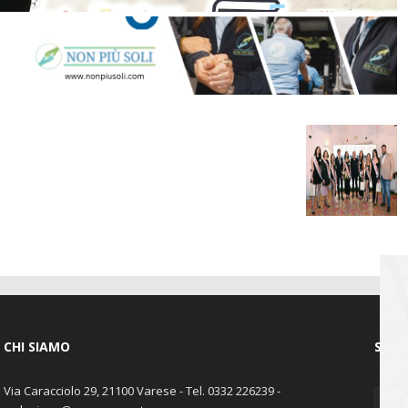
CHI SIAMO
SEGU
Via Caracciolo 29, 21100 Varese - Tel. 0332 226239 -