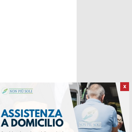
X
ICI