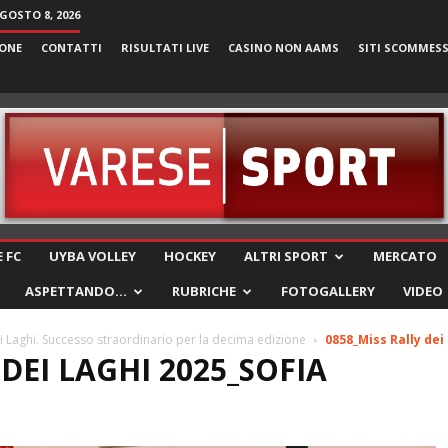
GOSTO 8, 2026
ONE
CONTATTI
RISULTATI LIVE
CASINO NON AAMS
SITI SCOMMES
VareseSport
 FC
UYBA VOLLEY
HOCKEY
ALTRI SPORT
MERCATO
ASPETTANDO…
RUBRICHE
FOTOGALLERY
VIDEO
ei Laghi. Successo straordinario per la decima edizione
0858_Miss Rally dei
 DEI LAGHI 2025_SOFIA