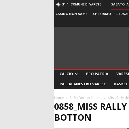
C
31
SABATO, A
COMUNE DI VARESE
CASINO NON AAMS
CHI SIAMO
REDAZI
CALCIO
PRO PATRIA
VARESE
PALLACANESTRO VARESE
BASKET
Home
Sofia Botton è la nuova Miss Rally d
0858_MISS RALLY
BOTTON