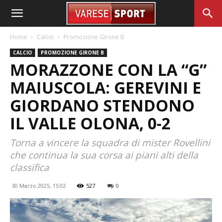
Home
Calcio
Promozione Girone B
CALCIO
PROMOZIONE GIRONE B
MORAZZONE CON LA “G”
MAIUSCOLA: GEREVINI E
GIORDANO STENDONO
IL VALLE OLONA, 0-2
Torna a vincere la squadra di mister Rovellini
che continua la sua corsa ai piani alti della
classifica
30 Marzo 2025, 15:02
527
0