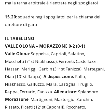
15.20
: squadre negli spogliatoi per la chiama del
direttore di gara
IL TABELLINO
VALLE OLONA – MORAZZONE 0-2 (0-1)
Valle
Olona
: Soppelsa, Caprioli, Salatino,
Mocchetti (7′ st Niakhasso), Ferrenti, Castellazzi,
Hassan, Meriggi, Garbin (31′ st Fanizza), Martegani,
Diao (10′ st Rappa).
A disposizione:
Rallo,
Niakhasso, Galluzzo, Mara, Castiglia, Truglio,
Rappa, Ferrario, Fanizza.
Allenatore
: Splendore
Morazzone
: Martignoni, Mastorgio, Zanchin,
Rizzato, Picetti (12′ st Caporali), Rocchetto,
Castrovillari (26′ st Bettanello), Italiano (17′ st