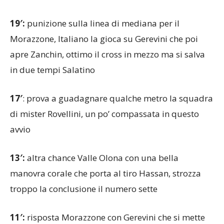
19′:
punizione sulla linea di mediana per il
Morazzone, Italiano la gioca su Gerevini che poi
apre Zanchin, ottimo il cross in mezzo ma si salva
in due tempi Salatino
17′
: prova a guadagnare qualche metro la squadra
di mister Rovellini, un po’ compassata in questo
avvio
13′:
altra chance Valle Olona con una bella
manovra corale che porta al tiro Hassan, strozza
troppo la conclusione il numero sette
11′:
risposta Morazzone con Gerevini che si mette
in proprio e va al tiro da fuori, ma non trova lo