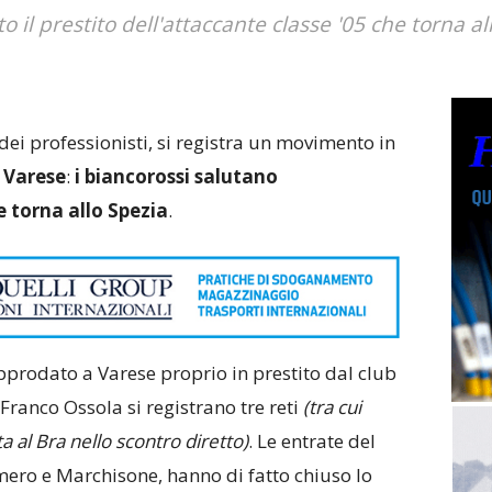
to il prestito dell'attaccante classe '05 che torna al
dei professionisti, si registra un movimento in
l
Varese
:
i biancorossi salutano
e torna allo Spezia
.
prodato a Varese proprio in prestito dal club
 Franco Ossola si registrano tre reti
(tra cui
a al Bra nello scontro diretto)
. Le entrate del
mero e Marchisone, hanno di fatto chiuso lo