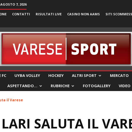
 AGOSTO 7, 2026
ONE
CONTATTI
RISULTATI LIVE
CASINO NON AAMS
SITI SCOMMES
VareseSport
 FC
UYBA VOLLEY
HOCKEY
ALTRI SPORT
MERCATO
ASPETTANDO…
RUBRICHE
FOTOGALLERY
VIDEO
luta il Varese
 LARI SALUTA IL VAR