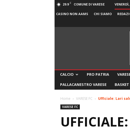
C
29.9
VENERDÌ,
COMUNE DI VARESE
CASINO NON AAMS
CHI SIAMO
REDAZI
CALCIO
PRO PATRIA
VARESE
PALLACANESTRO VARESE
BASKET
Home
VARESE FC
Ufficiale: Lari sa
VARESE FC
UFFICIALE: