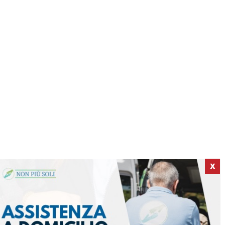
X
ICI