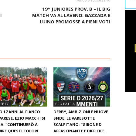
Articolo successivo
19^ JUNIORES PROV. B – IL BIG
I
MATCH VA AL LAVENO: GAZZADA E
LUINO PROMOSSE A PIENI VOTI
SE FC
PRO PATRIA
 17 ANNI AL FIANCO
DERBY, AMBIZIONI E NUOVE
VARESE, EZIO MACCHI SI
SFIDE, LE VARESOTTE
A: “CONTINUERÒ A
SCALPITANO: “GIRONE D
IRE QUESTI COLORI
AFFASCINANTE E DIFFICILE.