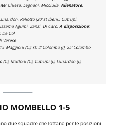
one
: Chiesa, Legnani, Micciulla.
Allenatore
:
Lunardon, Paliotto (20’ st Ibeni), Cutrupi,
ssama Aguibi, Zanzi, Di Caro.
A disposizione
:
: De Col
di Varese
 15’ Maggioni (C); st: 2’ Colombo (J), 25’ Colombo
lo (C), Muttoni (C), Cutrupi (J), Lunardon (J),
NO MOMBELLO 1-5
tano due squadre che lottano per le posizioni