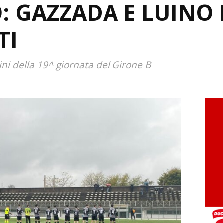
: GAZZADA E LUINO
TI
lini della 19^ giornata del Girone B