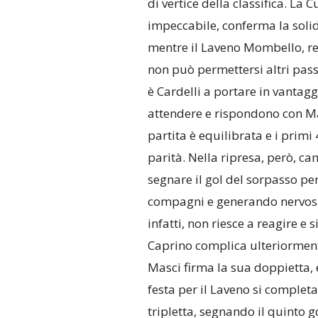
di vertice della classifica. La
impeccabile, conferma la solidi
mentre il Laveno Mombello, red
non può permettersi altri passi
è Cardelli a portare in vantagg
attendere e rispondono con Masc
partita è equilibrata e i primi
parità. Nella ripresa, però, ca
segnare il gol del sorpasso per
compagni e generando nervosis
infatti, non riesce a reagire e s
Caprino complica ulteriormente 
Masci firma la sua doppietta, e 
festa per il Laveno si complet
tripletta, segnando il quinto g