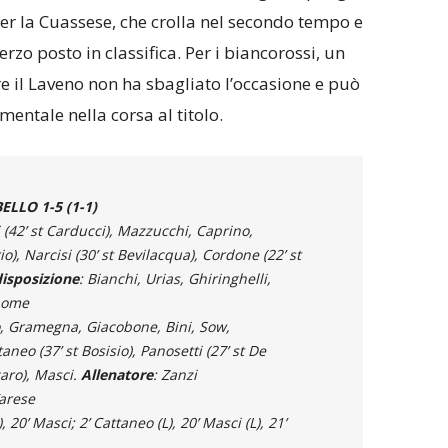
per la Cuassese, che crolla nel secondo tempo e
rzo posto in classifica. Per i biancorossi, un
e il Laveno non ha sbagliato l’occasione e può
entale nella corsa al titolo.
LO 1-5 (1-1)
isi (42’ st Carducci), Mazzucchi, Caprino,
o), Narcisi (30’ st Bevilacqua), Cordone (22’ st
isposizione
: Bianchi, Urias, Ghiringhelli,
nome
o, Gramegna, Giacobone, Bini, Sow,
neo (37’ st Bosisio), Panosetti (27’ st De
caro), Masci.
Allenatore
: Zanzi
Varese
), 20’ Masci; 2’ Cattaneo (L), 20’ Masci (L), 21’