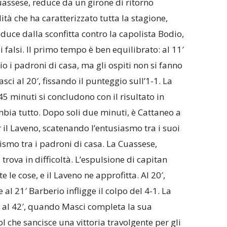
 Cuassese, reduce da un girone di ritorno
tà che ha caratterizzato tutta la stagione,
uce dalla sconfitta contro la capolista Bodio,
 falsi. Il primo tempo è ben equilibrato: al 11′
io i padroni di casa, ma gli ospiti non si fanno
i al 20′, fissando il punteggio sull’1-1. La
 45 minuti si concludono con il risultato in
mbia tutto. Dopo soli due minuti, è Cattaneo a
 il Laveno, scatenando l’entusiasmo tra i suoi
mo tra i padroni di casa. La Cuassese,
i trova in difficoltà. L’espulsione di capitan
le cose, e il Laveno ne approfitta. Al 20′,
al 21′ Barberio infligge il colpo del 4-1. La
a al 42′, quando Masci completa la sua
ol che sancisce una vittoria travolgente per gli