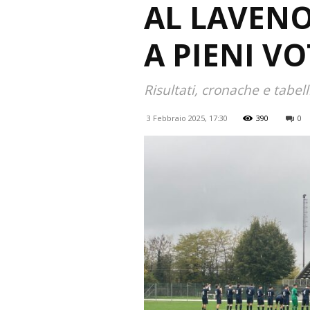
AL LAVENO
A PIENI VO
Risultati, cronache e tabel
3 Febbraio 2025, 17:30
390
0