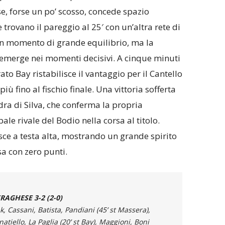
se, forse un po’ scosso, concede spazio
 trovano il pareggio al 25′ con un’altra rete di
un momento di grande equilibrio, ma la
 emerge nei momenti decisivi. A cinque minuti
rato Bay ristabilisce il vantaggio per il Cantello
iù fino al fischio finale. Una vittoria sofferta
a di Silva, che conferma la propria
ale rivale del Bodio nella corsa al titolo.
esce a testa alta, mostrando un grande spirito
a con zero punti.
ERAGHESE 3-2 (2-0)
k, Cassani, Batista, Pandiani (45’ st Massera),
atiello, La Paglia (20’ st Bay), Maggioni, Boni