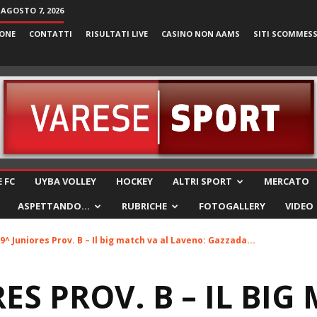
 AGOSTO 7, 2026
ONE
CONTATTI
RISULTATI LIVE
CASINO NON AAMS
SITI SCOMMES
VareseSport
 FC
UYBA VOLLEY
HOCKEY
ALTRI SPORT
MERCATO
ASPETTANDO…
RUBRICHE
FOTOGALLERY
VIDEO
9^ Juniores Prov. B – Il big match va al Laveno: Gazzada...
ES PROV. B – IL BIG