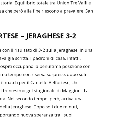
storia. Equilibrio totale tra Union Tre Valli e
a che però alla fine riescono a prevalere. San
RTESE
–
JERAGHESE 3-2
 con il risultato di 3-2 sulla Jeraghese, in una
va già scritta. I padroni di casa, infatti,
li ospiti occupano la penultima posizione con
 primo tempo non riserva sorprese: dopo soli
l match per il Cantello Belfortese, che
 trentesimo gol stagionale di Maggioni. La
ata. Nel secondo tempo, però, arriva una
della Jeraghese. Dopo soli due minuti,
 portando nuova speranza tra i suoi