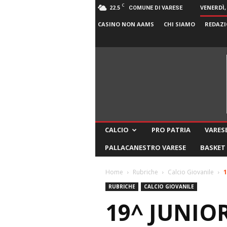
C
22.5
VENERDÌ,
COMUNE DI VARESE
CASINO NON AAMS
CHI SIAMO
REDAZI
CALCIO
PRO PATRIA
VARESE
PALLACANESTRO VARESE
BASKET
Home
Rubriche
Calcio Giovanile
1
RUBRICHE
CALCIO GIOVANILE
19^ JUNIOR