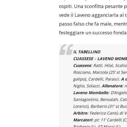
ospiti. Una sconfitta pesante 
vede il Laveno agganciarla al te
passo falso che fa male, mentr
festeggiare un successo fondam
IL TABELLINO
CUASSESE
–
LAVENO MOMBEL
Cuassese
: Ratti, Hilal, Scal
Rosciano, Marzola (25’ st Seri
galipo), Cardelli, Parasci.
A d
Niglio, Solazzi.
Allenatore
: 
Laveno Mombello
: D’Angel
Santagostino, Bensalah, Catta
Lorenzi), Barberio (31’ st Bu
Arbitro
: Federico Cantù di 
Marcatori
: pt: 11’ Cardelli (C
Barberio (L), 42’ Masci (L)