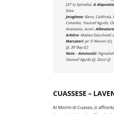
(37’ st Spinella).
A disposizi
Silva
Jeraghese
: Bano, Caldirola, 
Colombo, Youssef Aguibi, Ou
Anastasia, Isceri.
Allenatore
Arbitro
: Matteo Stacchiotti 
Marcatori
: pt: 5’ Moreni (C),
(J), 30’ Bay (C)
Note
–
Ammoniti
: Pignatiel
Youssef Aguibi (J), Zanzi (J)
CUASSESE
–
LAVE
Al Morini di Cuasso, si affron