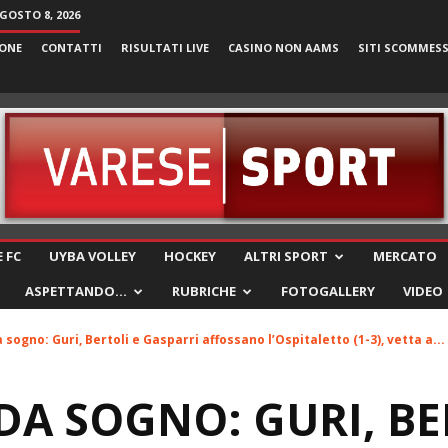
GOSTO 8, 2026
ONE
CONTATTI
RISULTATI LIVE
CASINO NON AAMS
SITI SCOMMES
VareseSport
 FC
UYBA VOLLEY
HOCKEY
ALTRI SPORT
MERCATO
ASPETTANDO…
RUBRICHE
FOTOGALLERY
VIDEO
sogno: Guri, Bertoli e Gasparri affossano l’Ospitaletto (1-3), vetta a...
DA SOGNO: GURI, BE