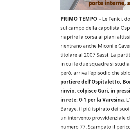
PRIMO TEMPO
– Le Fenici, do
sul campo della capolista Ospi
riaprire la corsa ai piani altiss
rientrano anche Miconi e Caver
titolare al 2007 Sassi. La part
in cui le due squadre si studian
però, arriva l’episodio che sbl
portiere dell’Ospitaletto, Bon
rinvio, colpisce Guri, in press
in rete: 0-1 per la Varesina
. 
Baraye, il più ispirato dei suo
un intervento provvidenziale d
numero 77. Scampato il pericol