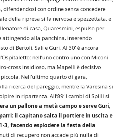
, difendendosi con ordine senza concedere
ale della ripresa si fa nervosa e spezzettata, e
llenatore di casa, Quaresmini, espulso per
de attingendo alla panchina, inserendo
o di Bertoli, Sali e Guri. Al 30’ è ancora
l’Ospitaletto: nell’uno contro uno con Miconi
tiro-cross insidioso, ma Mapelli è decisivo
 piccola. Nell’ultimo quarto di gara,
 alla ricerca del pareggio, mentre la Varesina si
pire in ripartenza. All’89’ i cambi di Spilli si
ra un pallone a metà campo e serve Guri,
rri: il capitano salta il portiere in uscita e
 1-3, facendo esplodere la festa della
inuti di recupero non accade più nulla di