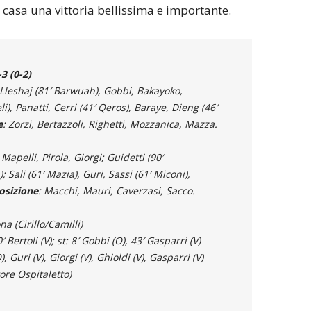
a casa una vittoria bellissima e importante.
 (0-2)
, Lleshaj (81′ Barwuah), Gobbi, Bakayoko,
i), Panatti, Cerri (41′ Qeros), Baraye, Dieng (46′
e
: Zorzi, Bertazzoli, Righetti, Mozzanica, Mazza.
Mapelli, Pirola, Giorgi; Guidetti (90′
; Sali (61′ Mazia), Guri, Sassi (61′ Miconi),
osizione
: Macchi, Mauri, Caverzasi, Sacco.
na (Cirillo/Camilli)
0′ Bertoli (V); st: 8′ Gobbi (O), 43′ Gasparri (V)
), Guri (V), Giorgi (V), Ghioldi (V), Gasparri (V)
ore Ospitaletto)