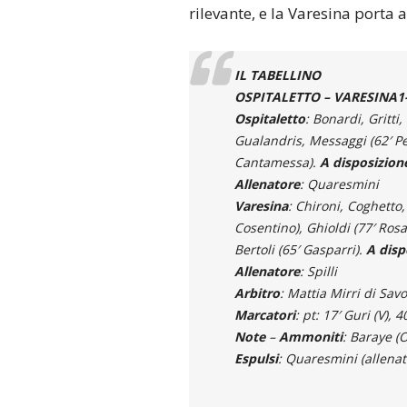
rilevante, e la Varesina porta 
IL TABELLINO
OSPITALETTO – VARESINA1-3
Ospitaletto
: Bonardi, Gritti
Gualandris, Messaggi (62′ Pel
Cantamessa).
A disposizion
Allenatore
: Quaresmini
Varesina
: Chironi, Coghetto, 
Cosentino), Ghioldi (77′ Rosa)
Bertoli (65′ Gasparri).
A disp
Allenatore
: Spilli
Arbitro
: Mattia Mirri di Savo
Marcatori
: pt: 17′ Guri (V), 4
Note
–
Ammoniti
: Baraye (O
Espulsi
: Quaresmini (allenat