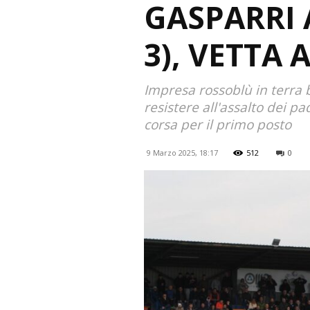
GASPARRI 
3), VETTA A
Impresa rossoblù in terra 
resistere all'assalto dei pa
corsa per il primo posto
9 Marzo 2025, 18:17
512
0