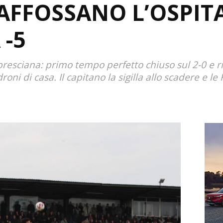
AFFOSSANO L’OSPITA
 -5
bresciana: primo tempo perfetto chiuso sul 2-0 e r
droni di casa. Il capitano la sigilla allo scadere e l