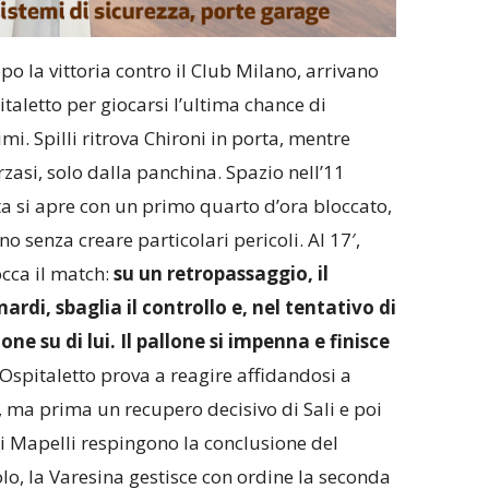
po la vittoria contro il Club Milano, arrivano
taletto per giocarsi l’ultima chance di
imi. Spilli ritrova Chironi in porta, mentre
zasi, solo dalla panchina. Spazio nell’11
ita si apre con un primo quarto d’ora bloccato,
o senza creare particolari pericoli. Al 17′,
occa il match:
su un retropassaggio, il
ardi, sbaglia il controllo e, nel tentativo di
ione su di lui. Il pallone si impenna e finisce
L’Ospitaletto prova a reagire affidandosi a
i, ma prima un recupero decisivo di Sali e poi
i Mapelli respingono la conclusione del
o, la Varesina gestisce con ordine la seconda