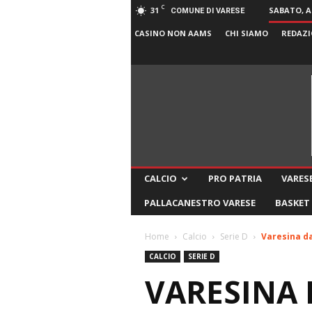
C
31
SABATO, A
COMUNE DI VARESE
CASINO NON AAMS
CHI SIAMO
REDAZI
CALCIO
PRO PATRIA
VARESE
PALLACANESTRO VARESE
BASKET
Home
Calcio
Serie D
Varesina da 
CALCIO
SERIE D
VARESINA 