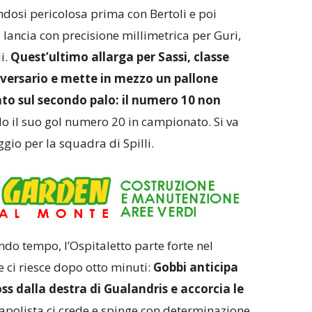
dosi pericolosa prima con Bertoli e poi
 lancia con precisione millimetrica per Guri,
i.
Quest’ultimo allarga per Sassi, classe
avversario e mette in mezzo un pallone
ato sul secondo palo: il numero 10 non
do il suo gol numero 20 in campionato. Si va
ggio per la squadra di Spilli.
do tempo, l’Ospitaletto parte forte nel
 e ci riesce dopo otto minuti:
Gobbi anticipa
oss dalla destra di Gualandris e accorcia le
capolista ci crede e spinge con determinazione,