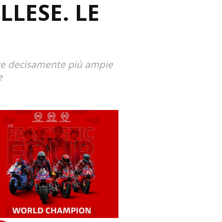
ELLESE. LE
nze decisamente più ampie
ne