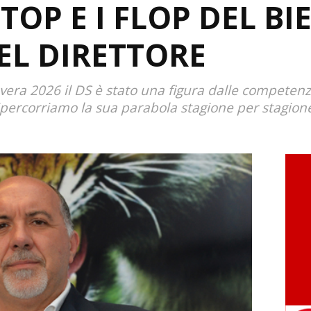
 TOP E I FLOP DEL BI
EL DIRETTORE
avera 2026 il DS è stato una figura dalle compete
ipercorriamo la sua parabola stagione per stagio