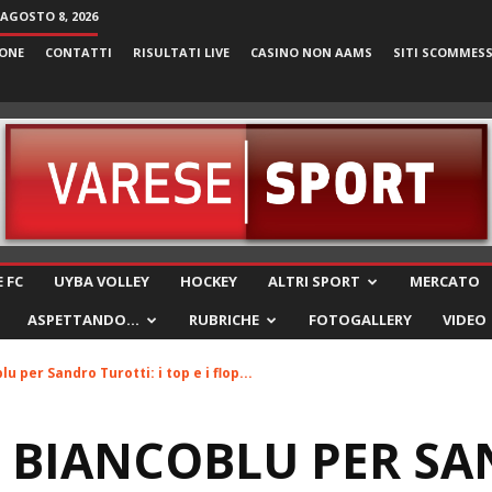
AGOSTO 8, 2026
ONE
CONTATTI
RISULTATI LIVE
CASINO NON AAMS
SITI SCOMMES
VareseSport
 FC
UYBA VOLLEY
HOCKEY
ALTRI SPORT
MERCATO
ASPETTANDO…
RUBRICHE
FOTOGALLERY
VIDEO
lu per Sandro Turotti: i top e i flop...
N BIANCOBLU PER S