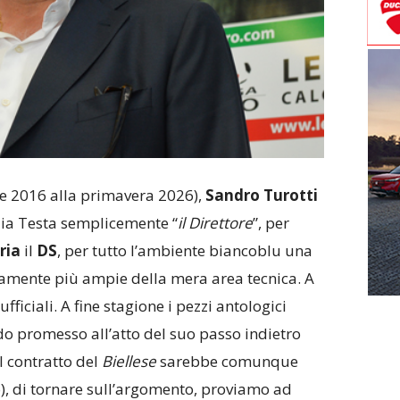
ate 2016 alla primavera 2026),
Sandro Turotti
izia Testa semplicemente “
il Direttore
”, per
ria
il
DS
, per tutto l’ambiente biancoblu una
amente più ampie della mera area tecnica. A
fficiali. A fine stagione i pezzi antologici
o promesso all’atto del suo passo indietro
l contratto del
Biellese
sarebbe comunque
), di tornare sull’argomento, proviamo ad