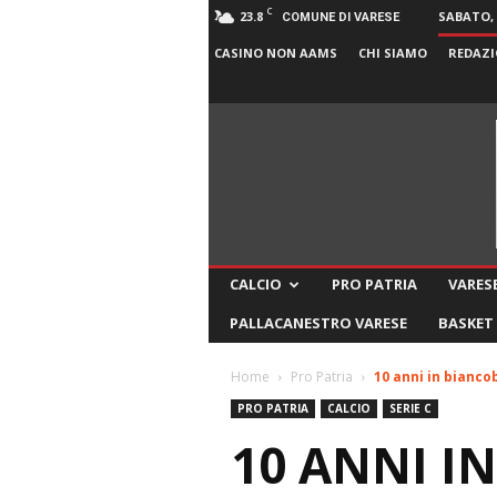
C
23.8
SABATO, 
COMUNE DI VARESE
CASINO NON AAMS
CHI SIAMO
REDAZI
CALCIO
PRO PATRIA
VARESE
PALLACANESTRO VARESE
BASKET
Home
Pro Patria
10 anni in biancob
PRO PATRIA
CALCIO
SERIE C
10 ANNI I