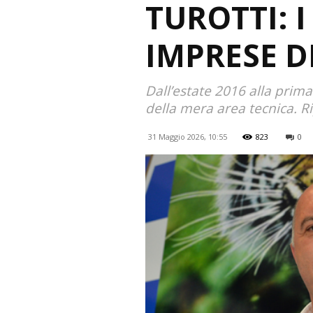
TUROTTI: I
IMPRESE D
Dall’estate 2016 alla prim
della mera area tecnica. R
31 Maggio 2026, 10:55
823
0