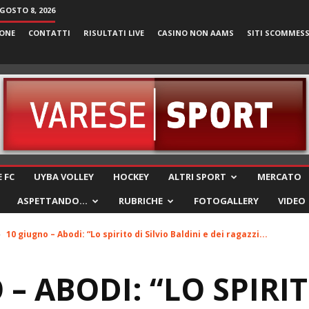
GOSTO 8, 2026
ONE
CONTATTI
RISULTATI LIVE
CASINO NON AAMS
SITI SCOMMES
VareseSport
 FC
UYBA VOLLEY
HOCKEY
ALTRI SPORT
MERCATO
ASPETTANDO…
RUBRICHE
FOTOGALLERY
VIDEO
10 giugno – Abodi: “Lo spirito di Silvio Baldini e dei ragazzi...
– ABODI: “LO SPIRIT