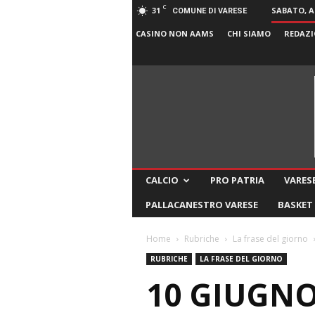
C
31
SABATO, A
COMUNE DI VARESE
CASINO NON AAMS
CHI SIAMO
REDAZI
CALCIO
PRO PATRIA
VARESE
PALLACANESTRO VARESE
BASKET
Home
Rubriche
La frase del giorno
RUBRICHE
LA FRASE DEL GIORNO
10 GIUGNO 