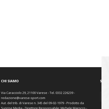
CHI SIAMO
SEGU
Via Caracciolo 29, 21100 Varese - Tel. 0332 226239 -
redazione@varese-sport.com
Aut. del trib. di Varese n. 345 del 09-02-1979 - Prodotto da
Sunrise Media - Direttore Responsabile: Michele Marocco -