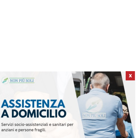
X
ICI