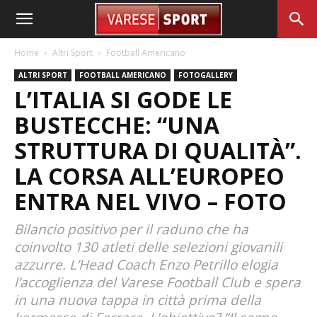
Home
Altri Sport
Football Americano
ALTRI SPORT
FOOTBALL AMERICANO
FOTOGALLERY
L’ITALIA SI GODE LE
BUSTECCHE: “UNA
STRUTTURA DI QUALITÀ”.
LA CORSA ALL’EUROPEO
ENTRA NEL VIVO – FOTO
Bilancio positivo per il raduno che ha
coinvolto 130 atleti delle selezioni giovanili
azzurre. L’Head Coach Enzo Petrillo elogia
l’accoglienza del Varese Football Club e spera
in una nuova tappa in città prima della