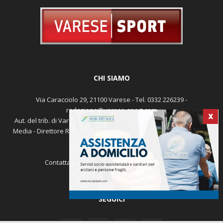
CHI SIAMO
Via Caracciolo 29, 21100 Varese - Tel. 0332 226239 -
redazione@varese-sport.com
Aut. del trib. di Varese n. 345 del 09-02-1979 - Prodotto da Sunrise
Media - Direttore Responsabile: Michele Marocco -
Cookie policy
X
Pubblicità
Contattaci:
redazione@varese-sport.com
SEGUICI