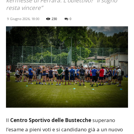
kermesse di Ferrara. L'obiettivo? “Il sogno
resta vincere”
9 Giugno 2026, 18:00
230
0
Il
Centro Sportivo delle Bustecche
superano
l’esame a pieni voti e si candidano già a un nuovo