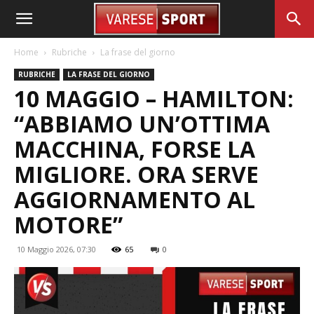
Home
Rubriche
La frase del giorno
RUBRICHE
LA FRASE DEL GIORNO
10 MAGGIO – HAMILTON:
“ABBIAMO UN’OTTIMA
MACCHINA, FORSE LA
MIGLIORE. ORA SERVE
AGGIORNAMENTO AL
MOTORE”
10 Maggio 2026, 07:30
65
0