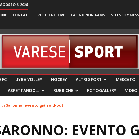
 AGOSTO 6, 2026
ONE
CONTATTI
RISULTATI LIVE
CASINO NON AAMS
SITI SCOMMES
VareseSport
 FC
UYBA VOLLEY
HOCKEY
ALTRI SPORT
MERCATO
ASPETTANDO…
RUBRICHE
FOTOGALLERY
VIDEO
 di Saronno: evento già sold-out
 SARONNO: EVENTO G