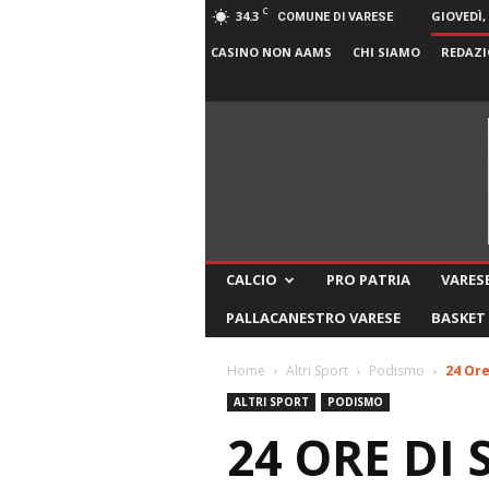
C
34.3
GIOVEDÌ,
COMUNE DI VARESE
CASINO NON AAMS
CHI SIAMO
REDAZI
CALCIO
PRO PATRIA
VARESE
PALLACANESTRO VARESE
BASKET
Home
Altri Sport
Podismo
24 Ore
ALTRI SPORT
PODISMO
24 ORE DI