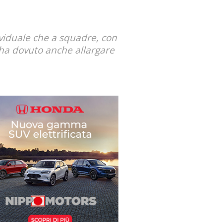
dividuale che a squadre, con
 ha dovuto anche allargare