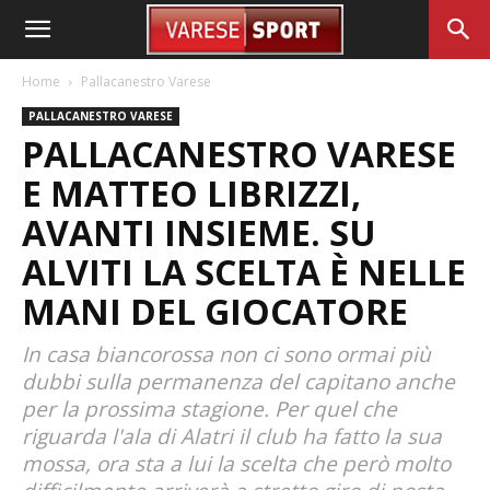
Home
Pallacanestro Varese
PALLACANESTRO VARESE
PALLACANESTRO VARESE
E MATTEO LIBRIZZI,
AVANTI INSIEME. SU
ALVITI LA SCELTA È NELLE
MANI DEL GIOCATORE
In casa biancorossa non ci sono ormai più
dubbi sulla permanenza del capitano anche
per la prossima stagione. Per quel che
riguarda l'ala di Alatri il club ha fatto la sua
mossa, ora sta a lui la scelta che però molto