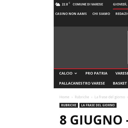
C
22.8
GIOVEDÌ,
COMUNE DI VARESE
CASINO NON AAMS
CHI SIAMO
REDAZI
CALCIO
PRO PATRIA
VARESE
PALLACANESTRO VARESE
BASKET
Home
Rubriche
La frase del giorno
RUBRICHE
LA FRASE DEL GIORNO
8 GIUGNO 