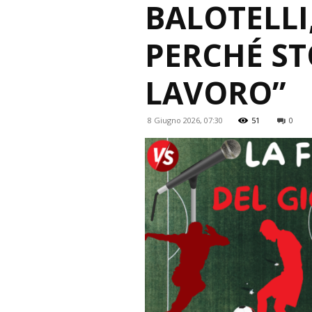
BALOTELL
PERCHÉ ST
LAVORO”
8 Giugno 2026, 07:30
51
0