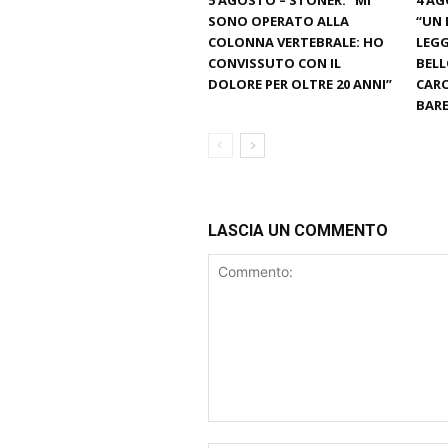
5 AGOSTO – STONER: “MI
4 AG
SONO OPERATO ALLA
“UN 
COLONNA VERTEBRALE: HO
LEGG
CONVISSUTO CON IL
BELL
DOLORE PER OLTRE 20 ANNI”
CARO
BARE
LASCIA UN COMMENTO