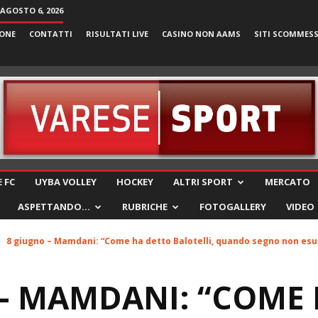
 AGOSTO 6, 2026
ONE
CONTATTI
RISULTATI LIVE
CASINO NON AAMS
SITI SCOMMES
VareseSport
 FC
UYBA VOLLEY
HOCKEY
ALTRI SPORT
MERCATO
ASPETTANDO…
RUBRICHE
FOTOGALLERY
VIDEO
8 giugno – Mamdani: “Come ha detto Balotelli, quando segno non esul
– MAMDANI: “COME 