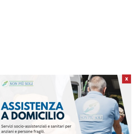
X
ICI