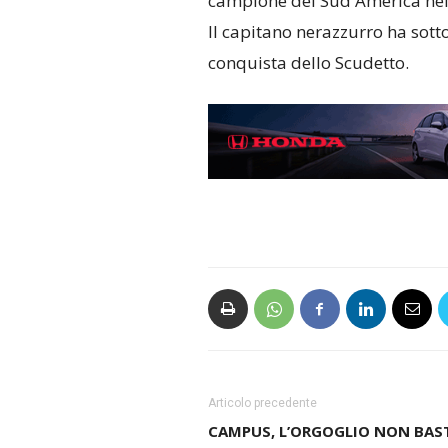
campione del Sud America nel
Il capitano nerazzurro ha sotto
conquista dello Scudetto.
Articolo precedente
CAMPUS, L’ORGOGLIO NON BAS