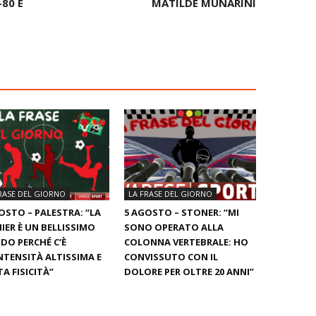
80 E
MATILDE MUNARINI
RASE DEL GIORNO
LA FRASE DEL GIORNO
OSTO – PALESTRA: “LA
5 AGOSTO – STONER: “MI
IER È UN BELLISSIMO
SONO OPERATO ALLA
O PERCHÉ C’È
COLONNA VERTEBRALE: HO
NTENSITÀ ALTISSIMA E
CONVISSUTO CON IL
A FISICITÀ”
DOLORE PER OLTRE 20 ANNI”