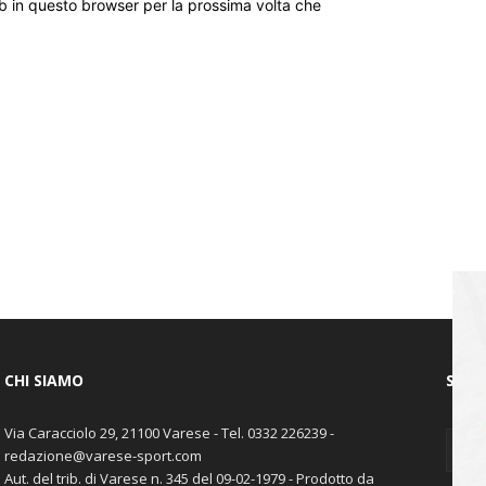
eb in questo browser per la prossima volta che
CHI SIAMO
SEGU
Via Caracciolo 29, 21100 Varese - Tel. 0332 226239 -
redazione@varese-sport.com
Aut. del trib. di Varese n. 345 del 09-02-1979 - Prodotto da