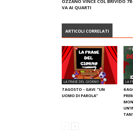
OZZANO VINCE COL BRIVIDO 78-
VA AI QUARTI
ARTICOLI CORRELATI
LA FRASE DEL GIORNO
LA F
7 AGOSTO – GAVI: “UN
6 AG
UOMO DI PAROLA”
PREM
MOND
UN’I
TANT