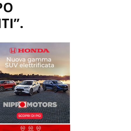
PO
TI”.