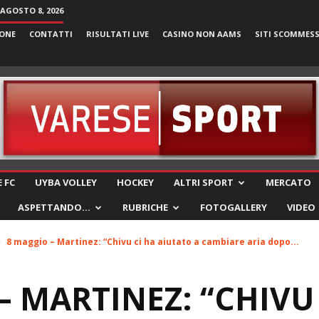
AGOSTO 8, 2026
ONE
CONTATTI
RISULTATI LIVE
CASINO NON AAMS
SITI SCOMMES
VareseSport
 FC
UYBA VOLLEY
HOCKEY
ALTRI SPORT
MERCATO
ASPETTANDO…
RUBRICHE
FOTOGALLERY
VIDEO
8 maggio – Martinez: “Chivu ci ha aiutato a cambiare aria dopo...
– MARTINEZ: “CHIVU 