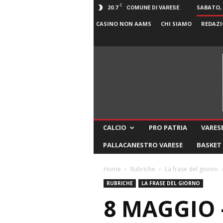
C
20.7
SABATO, 
COMUNE DI VARESE
CASINO NON AAMS
CHI SIAMO
REDAZI
CALCIO
PRO PATRIA
VARESE
PALLACANESTRO VARESE
BASKET
Home
Rubriche
La frase del giorno
RUBRICHE
LA FRASE DEL GIORNO
8 MAGGIO 