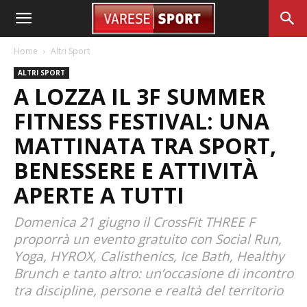
Home
Altri Sport
ALTRI SPORT
A LOZZA IL 3F SUMMER
FITNESS FESTIVAL: UNA
MATTINATA TRA SPORT,
BENESSERE E ATTIVITÀ
APERTE A TUTTI
Domenica 21 giugno il CrossFit THREE F
proporrà un evento gratuito con Social Run,
Yoga, HYROX, Calisthenics, Ice Bath, Healthy
Brunch e tanto altro: un’occasione di incontro
tra discipline, persone e realtà del territorio