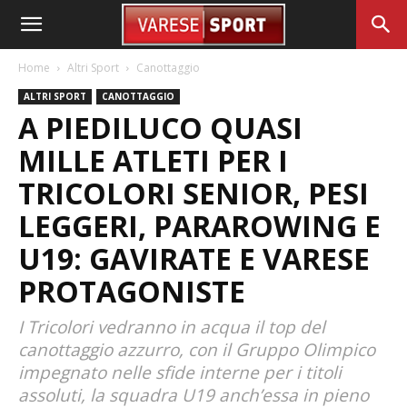
Home
Altri Sport
Canottaggio
ALTRI SPORT
CANOTTAGGIO
A PIEDILUCO QUASI
MILLE ATLETI PER I
TRICOLORI SENIOR, PESI
LEGGERI, PARAROWING E
U19: GAVIRATE E VARESE
PROTAGONISTE
I Tricolori vedranno in acqua il top del
canottaggio azzurro, con il Gruppo Olimpico
impegnato nelle sfide interne per i titoli
assoluti, la squadra U19 anch’essa in pieno