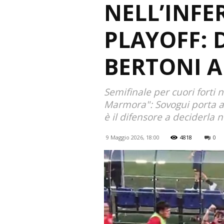
NELL’INFE
PLAYOFF: 
BERTONI AL
Semifinale per cuori forti 
Marmora": Sovogui porta av
è il difensore a deciderla n
9 Maggio 2026, 18:00
4818
0