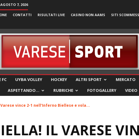
 AGOSTO 7, 2026
ONE
CONTATTI
RISULTATI LIVE
CASINO NON AAMS
SITI SCOMMES
VareseSport
 FC
UYBA VOLLEY
HOCKEY
ALTRI SPORT
MERCATO
ASPETTANDO…
RUBRICHE
FOTOGALLERY
VIDEO
l Varese vince 2-1 nell’Inferno Biellese e vola...
BIELLA! IL VARESE VIN