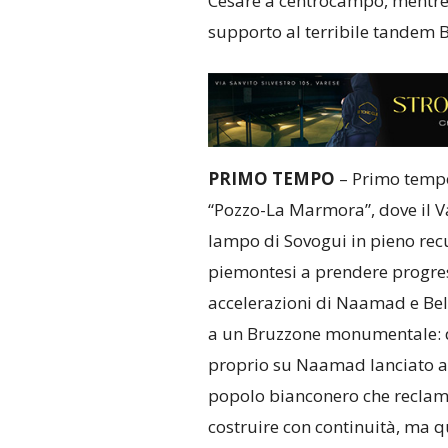
Cesare a centrocampo, mentre 
supporto al terribile tandem
PRIMO TEMPO
– Primo tempo 
“Pozzo-La Marmora”, dove il Va
lampo di Sovogui in pieno recu
piemontesi a prendere progre
accelerazioni di Naamad e Belt
a un Bruzzone monumentale: de
proprio su Naamad lanciato a r
popolo bianconero che reclamav
costruire con continuità, ma 