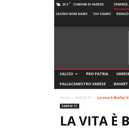
C
25.3
VENERDÌ,
COMUNE DI VARESE
CASINO NON AAMS
CHI SIAMO
REDAZI
CALCIO
PRO PATRIA
VARESE
PALLACANESTRO VARESE
BASKET
Home
VARESE FC
La vita è Biella! I
VARESE FC
LA VITA È 