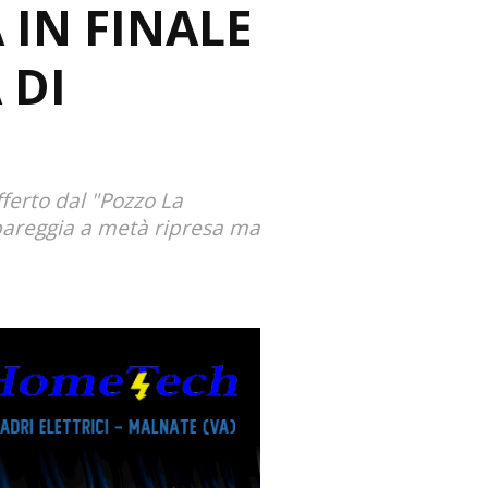
 IN FINALE
 DI
fferto dal "Pozzo La
pareggia a metà ripresa ma