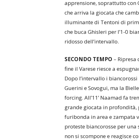
apprensione, soprattutto con G
che arriva la giocata che cambi
illuminante di Tentoni di pri
che buca Ghisleri per l’1-0 bi
ridosso dell’intervallo.
SECONDO TEMPO
– Ripresa 
fine il Varese riesce a espugna
Dopo l’intervallo i biancoross
Guerini e Sovogui, ma la Bielle
forcing. All’11’ Naamad fa tre
grande giocata in profondità, 
furibonda in area e zampata vi
proteste biancorosse per una s
non si scompone e reagisce co