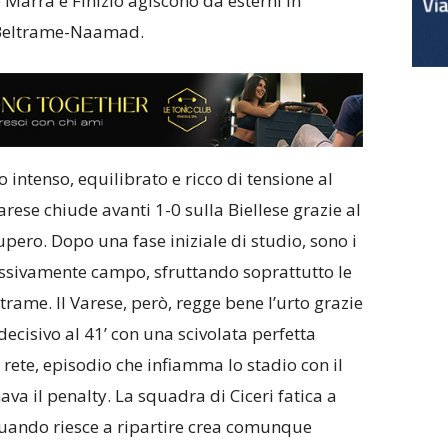
Marra e Finizio agiscono da esterni in
 Beltrame-Naamad.
intenso, equilibrato e ricco di tensione al
rese chiude avanti 1-0 sulla Biellese grazie al
pero. Dopo una fase iniziale di studio, sono i
ssivamente campo, sfruttando soprattutto le
rame. Il Varese, però, regge bene l’urto grazie
cisivo al 41’ con una scivolata perfetta
ete, episodio che infiamma lo stadio con il
a il penalty. La squadra di Ciceri fatica a
quando riesce a ripartire crea comunque