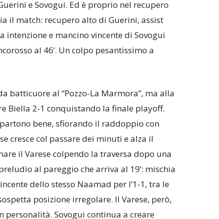
uerini e Sovogui. Ed è proprio nel recupero
a il match: recupero alto di Guerini, assist
ma intenzione e mancino vincente di Sovogui
ancorosso al 46’. Un colpo pesantissimo a
da batticuore al “Pozzo-La Marmora”, ma alla
re Biella 2-1 conquistando la finale playoff.
i partono bene, sfiorando il raddoppio con
se cresce col passare dei minuti e alza il
mare il Varese colpendo la traversa dopo una
preludio al pareggio che arriva al 19’: mischia
ncente dello stesso Naamad per l’1-1, tra le
ospetta posizione irregolare. Il Varese, però,
n personalità. Sovogui continua a creare