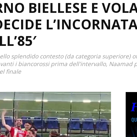
RNO BIELLESE E VOLA
DECIDE L’INCORNATA
L’85′
nello splendido contesto (da categoria superiore) o
anti i biancorossi prima dell'intervallo, Naamad 
el finale