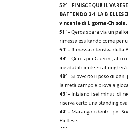
52′
–
FINISCE QUI! IL VAR
BATTENDO 2-1 LA BIELLESE! B
vincente di Ligorna-Chisola.
51′
– Qeros spara via un pall
rimessa esultando come per u
50′
– Rimessa offensiva della Bi
49′
– Qeros per Guerini, altro 
inevitabilmente, si allungherà.
48′
– Si avverte il peso di ogn
la metà campo e prova a gioca
46′
– Iniziano i sei minuti di r
riserva certo una standing ova
44′
– Marangon dentro per Sovo
Biellese.