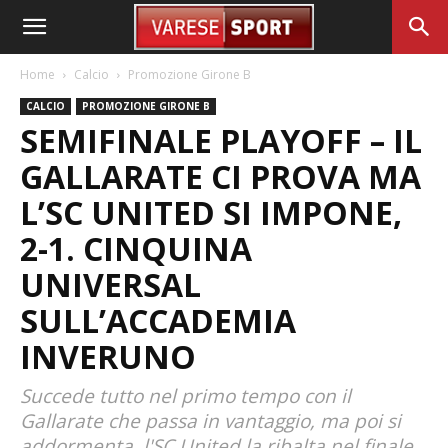
Home
Calcio
Promozione Girone B
CALCIO
PROMOZIONE GIRONE B
SEMIFINALE PLAYOFF – IL
GALLARATE CI PROVA MA
L’SC UNITED SI IMPONE,
2-1. CINQUINA
UNIVERSAL
SULL’ACCADEMIA
INVERUNO
Succede tutto nel primo tempo con il
Gallarate che passa in vantaggio, ma poi si
addormenta, l'SC United la ribalta nel finale