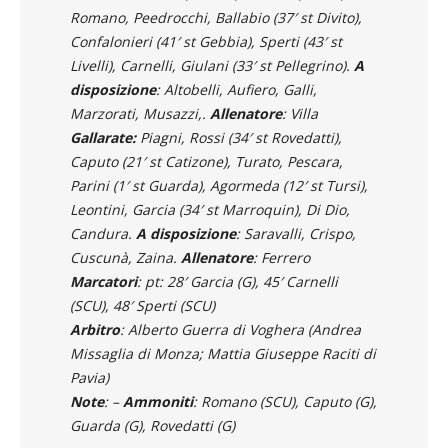
Romano, Peedrocchi, Ballabio (37′ st Divito),
Confalonieri (41′ st Gebbia), Sperti (43′ st
Livelli), Carnelli, Giulani (33′ st Pellegrino).
A
disposizione
: Altobelli, Aufiero, Galli,
Marzorati, Musazzi,.
Allenatore
: Villa
Gallarate:
Piagni, Rossi (34′ st Rovedatti),
Caputo (21′ st Catizone), Turato, Pescara,
Parini (1′ st Guarda), Agormeda (12′ st Tursi),
Leontini, Garcia (34′ st Marroquin), Di Dio,
Candura.
A disposizione
: Saravalli, Crispo,
Cuscunà, Zaina.
Allenatore
: Ferrero
Marcatori
: pt: 28′ Garcia (G), 45′ Carnelli
(SCU), 48′ Sperti (SCU)
Arbitro
: Alberto Guerra di Voghera (Andrea
Missaglia di Monza; Mattia Giuseppe Raciti di
Pavia)
Note
: –
Ammoniti
: Romano (SCU), Caputo (G),
Guarda (G), Rovedatti (G)