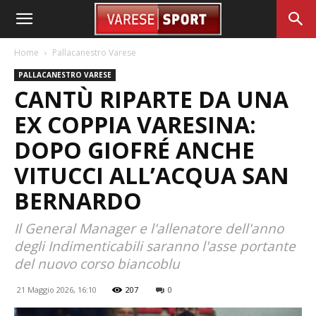
Home
Pallacanestro Varese
PALLACANESTRO VARESE
CANTÙ RIPARTE DA UNA
EX COPPIA VARESINA:
DOPO GIOFRÉ ANCHE
VITUCCI ALL’ACQUA SAN
BERNARDO
Il General Manager e l'allenatore dell'anno
degli Indimenticabili saranno l'asse portante
del nuovo corso biancoblu
21 Maggio 2026, 16:10
207
0