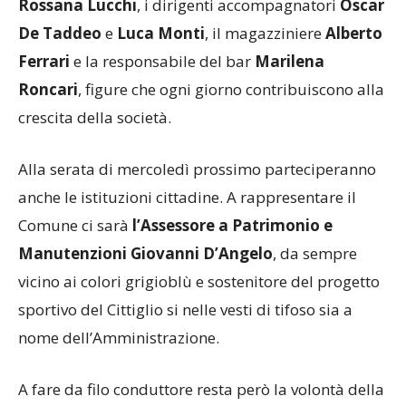
comprende anche i segretari
Giovanni Bonetta
e
Rossana Lucchi
, i dirigenti accompagnatori
Oscar
De Taddeo
e
Luca Monti
, il magazziniere
Alberto
Ferrari
e la responsabile del bar
Marilena
Roncari
, figure che ogni giorno contribuiscono alla
crescita della società.
Alla serata di mercoledì prossimo parteciperanno
anche le istituzioni cittadine. A rappresentare il
Comune ci sarà
l’Assessore a Patrimonio e
Manutenzioni
Giovanni D’Angelo
, da sempre
vicino ai colori grigioblù e sostenitore del progetto
sportivo del Cittiglio si nelle vesti di tifoso sia a
nome dell’Amministrazione.