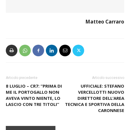
Pietro Leone (’06, confermato); Mikay Van Der
Berg (’01, confermato)
Matteo Carraro
Articolo precedente
Articolo successivo
8 LUGLIO – CR7: “PRIMA DI
UFFICIALE: STEFANO
ME IL PORTOGALLO NON
VERCELLOTTI NUOVO
AVEVA VINTO NIENTE, LO
DIRETTORE DELL’AREA
LASCIO CON TRE TITOLI”
TECNICA E SPORTIVA DELLA
CARONNESE