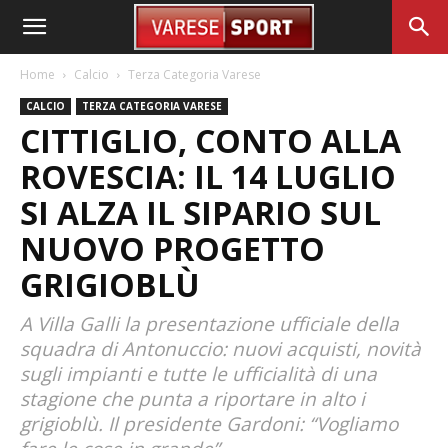
Home
Calcio
Terza Categoria Varese
CALCIO
TERZA CATEGORIA VARESE
CITTIGLIO, CONTO ALLA
ROVESCIA: IL 14 LUGLIO
SI ALZA IL SIPARIO SUL
NUOVO PROGETTO
GRIGIOBLÙ
A Villa Galli la presentazione ufficiale della
squadra di Antonuccio: nuovi acquisti, novità
sugli impianti e tutte le ufficialità di una
stagione che punta a riportare in alto i
grigioblù. Il presidente Gardoni: “Vogliamo