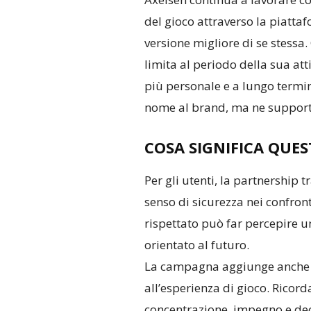
del gioco attraverso la piatta
versione migliore di se stessa
limita al periodo della sua att
più personale e a lungo termine
nome al brand, ma ne supporta 
COSA SIGNIFICA QUES
Per gli utenti, la partnership 
senso di sicurezza nei confron
rispettato può far percepire u
orientato al futuro.
La campagna aggiunge anche
all’esperienza di gioco. Ricord
concentrazione, impegno e dec