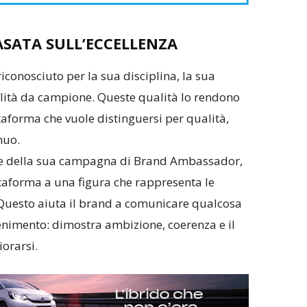
SATA SULL’ECCELLENZA
conosciuto per la sua disciplina, la sua
lità da campione. Queste qualità lo rendono
aforma che vuole distinguersi per qualità,
nuo.
te della sua campagna di Brand Ambassador,
taforma a una figura che rappresenta le
. Questo aiuta il brand a comunicare qualcosa
ttenimento: dimostra ambizione, coerenza e il
iorarsi.