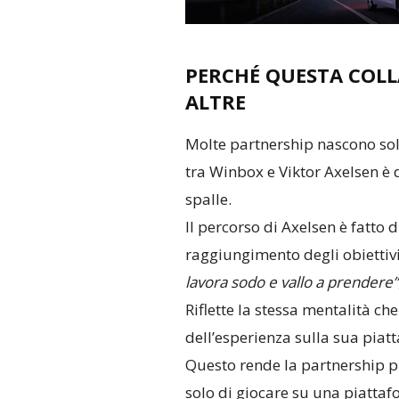
PERCHÉ QUESTA COLL
ALTRE
Molte partnership nascono solo
tra Winbox e Viktor Axelsen è 
spalle.
Il percorso di Axelsen è fatto d
raggiungimento degli obiettivi
lavora sodo e vallo a prendere”
Riflette la stessa mentalità ch
dell’esperienza sulla sua piat
Questo rende la partnership più
solo di giocare su una piattaf