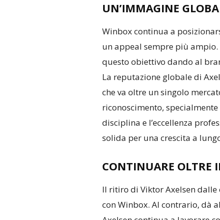
UN’IMMAGINE GLOBAL
Winbox continua a posizionars
un appeal sempre più ampio. 
questo obiettivo dando al bran
La reputazione globale di Axe
che va oltre un singolo merca
riconoscimento, specialmente t
disciplina e l’eccellenza profe
solida per una crescita a lung
CONTINUARE OLTRE IL
Il ritiro di Viktor Axelsen dal
con Winbox. Al contrario, dà a
Axelsen continua a lavorare co