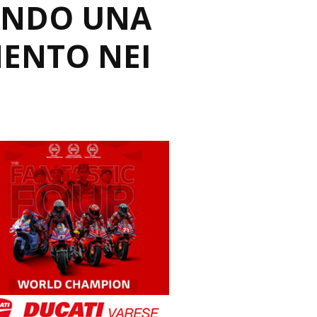
MANDO UNA
MENTO NEI