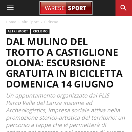
Home
Altri Sport
Ciclismo
ALTRI SPORT
CICLISMO
DAL MULINO DEL
TROTTO A CASTIGLIONE
OLONA: ESCURSIONE
GRATUITA IN BICICLETTA
DOMENICA 14 GIUGNO
Un appuntamento organizzato dal PLIS -
Parco Valle del Lanza insieme ad
Archeologistics, impresa sociale attiva nella
promozione storico-artistica del territorio: un
percorso a tappe che vi permetterà di