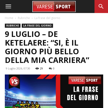
Home
Rubriche
La frase del giorno
RUBRICHE
LA FRASE DEL GIORNO
9 LUGLIO – DE
KETELAERE: “SI, È IL
GIORNO PIÙ BELLO
DELLA MIA CARRIERA”
9 Luglio 2026, 07:30
29
0