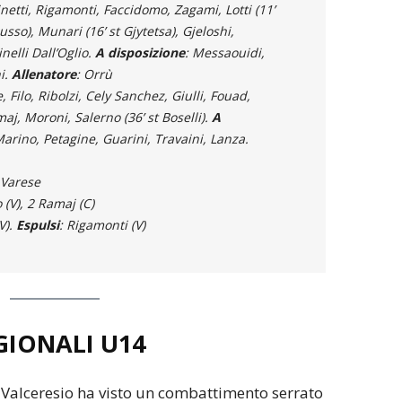
hinetti, Rigamonti, Faccidomo, Zagami, Lotti (11’
usso), Munari (16’ st Gjytetsa), Gjeloshi,
elli Dall’Oglio.
A disposizione
: Messaouidi,
i.
Allenatore
: Orrù
 Filo, Ribolzi, Cely Sanchez, Giulli, Fouad,
aj, Moroni, Salerno (36’ st Boselli).
A
Marino, Petagine, Guarini, Travaini, Lanza.
 Varese
o (V), 2 Ramaj (C)
V).
Espulsi
: Rigamonti (V)
GIONALI U14
 Valceresio ha visto un combattimento serrato