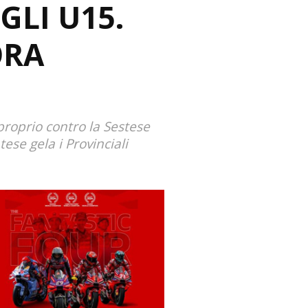
GLI U15.
ORA
 proprio contro la Sestese
ese gela i Provinciali