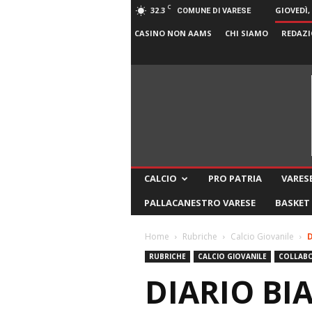
C
32.3
GIOVEDÌ,
COMUNE DI VARESE
CASINO NON AAMS
CHI SIAMO
REDAZI
CALCIO
PRO PATRIA
VARESE
PALLACANESTRO VARESE
BASKET
Home
Rubriche
Calcio Giovanile
D
RUBRICHE
CALCIO GIOVANILE
COLLABO
DIARIO BI