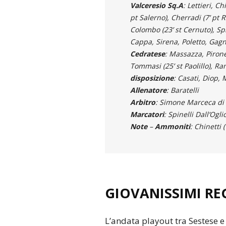
Valceresio Sq.A
: Lettieri, C
pt Salerno), Cherradi (7’ pt R
Colombo (23’ st Cernuto), Spin
Cappa, Sirena, Poletto, Gagn
Cedratese
: Massazza, Pirone,
Tommasi (25’ st Paolillo), Ram
disposizione
: Casati, Diop, 
Allenatore
: Baratelli
Arbitro
: Simone Marceca di
Marcatori
: Spinelli Dall’Ogli
Note
–
Ammoniti
: Chinetti (
GIOVANISSIMI RE
L’andata playout tra Sestese e