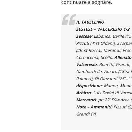
continuare a sognare.
IL TABELLINO
SESTESE
–
VALCERESIO
1-2
Sestese
: Labanca, Barile (15
Pizzuti (4’ st Oldani), Scorpa
(29’ st Rocca), Merandi, Fron
Cornacchia, Scollo.
Allenato
Valceresio
: Bonetti, Grandi,
Gambardella, Amaro (18’ st Mar
Palmeri), Di Giovanni (23’ st 
disposizione
: Manna, Montal
Arbitro
: Luis Dodaj di Vares
Marcatori
: pt: 22′ D’Andrea (
Note
–
Ammoniti
: Pizzuti (S
Grandi (V)