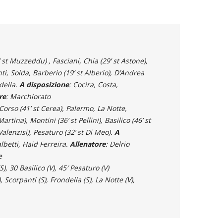
’ st Muzzeddu) , Fasciani, Chia (29’ st Astone),
nti, Solda, Barberio (19’ st Alberio), D’Andrea
della.
A disposizione
: Cocira, Costa,
re
: Marchiorato
 Corso (41’ st Cerea), Palermo, La Notte,
tina), Montini (36’ st Pellini), Basilico (46’ st
Valenzisi), Pesaturo (32’ st Di Meo).
A
betti, Haid Ferreira.
Allenatore
: Delrio
e
S), 30 Basilico (V), 45′ Pesaturo (V)
), Scorpanti (S), Frondella (S), La Notte (V),