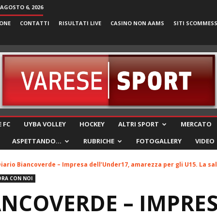
 AGOSTO 6, 2026
ONE
CONTATTI
RISULTATI LIVE
CASINO NON AAMS
SITI SCOMMES
VareseSport
 FC
UYBA VOLLEY
HOCKEY
ALTRI SPORT
MERCATO
ASPETTANDO…
RUBRICHE
FOTOGALLERY
VIDEO
iario Biancoverde – Impresa dell’Under17, amarezza per gli U15. La sal
RA CON NOI
ANCOVERDE – IMPRE