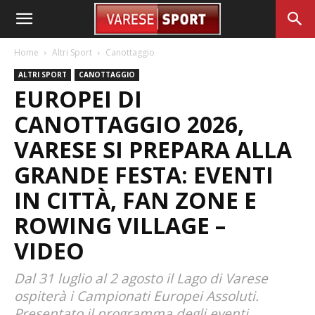
Home
Altri Sport
Canottaggio
ALTRI SPORT
CANOTTAGGIO
EUROPEI DI
CANOTTAGGIO 2026,
VARESE SI PREPARA ALLA
GRANDE FESTA: EVENTI
IN CITTÀ, FAN ZONE E
ROWING VILLAGE –
VIDEO
Dal 31 luglio al 2 agosto il Lago di Varese
ospiterà i Campionati Europei Assoluti.
Presentato il programma degli eventi