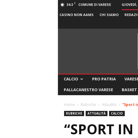
C
34.3
GIOVEDÌ,
COMUNE DI VARESE
CASINO NON AAMS
CHI SIAMO
REDAZI
CALCIO
PRO PATRIA
VARESE
PALLACANESTRO VARESE
BASKET
Home
Rubriche
Attualità
“Sport i
RUBRICHE
ATTUALITÀ
CALCIO
“SPORT IN