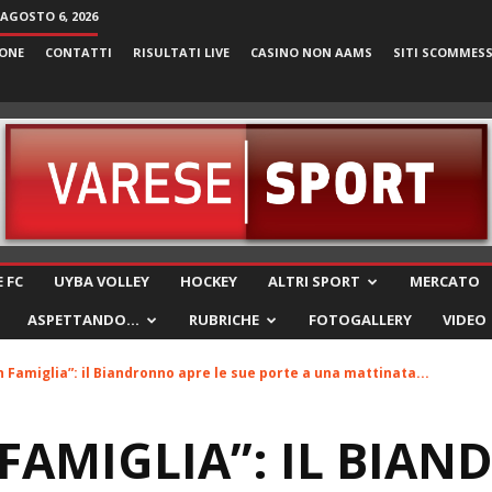
 AGOSTO 6, 2026
ONE
CONTATTI
RISULTATI LIVE
CASINO NON AAMS
SITI SCOMMES
VareseSport
 FC
UYBA VOLLEY
HOCKEY
ALTRI SPORT
MERCATO
ASPETTANDO…
RUBRICHE
FOTOGALLERY
VIDEO
n Famiglia”: il Biandronno apre le sue porte a una mattinata...
 FAMIGLIA”: IL BIA