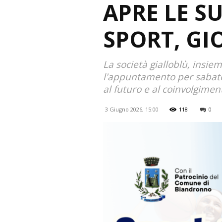
APRE LE S
SPORT, GI
La società gialloblù, insie
l'appuntamento per sabato 
al futuro e al coinvolgiment
3 Giugno 2026, 15:00
118
0