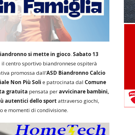
Biandronno si mette in gioco
.
Sabato 13
0, il centro sportivo biandronnese ospiterà
iativa promossa dall’
ASD Biandronno Calcio
ale Non Più Soli
e patrocinata dal
Comune
a gratuita
pensata per
avvicinare bambini,
iù autentici dello sport
attraverso giochi,
to e momenti di condivisione.