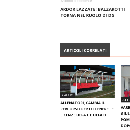
Articolo precedente
ARDOR LAZZATE: BALZAROTTI
TORNA NEL RUOLO DI DG
ARTICOLI CORRELATI
CALCIO
ATTU
ALLENATORI, CAMBIA IL
VARE
PERCORSO PER OTTENERE LE
GIUL
LICENZE UEFA C E UEFA B
POME
DOPO