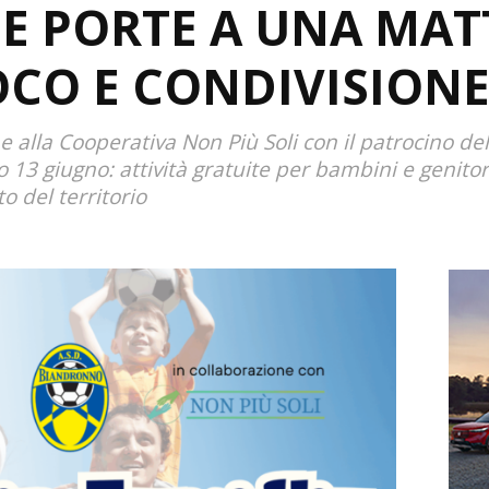
UE PORTE A UNA MAT
OCO E CONDIVISION
me alla Cooperativa Non Più Soli con il patrocino d
13 giugno: attività gratuite per bambini e genitor
o del territorio