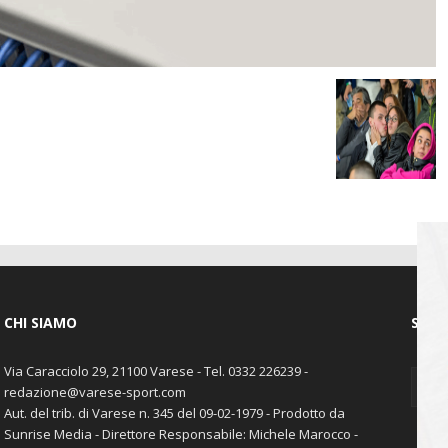
CHI SIAMO
SEGU
Via Caracciolo 29, 21100 Varese - Tel. 0332 226239 -
redazione@varese-sport.com
Aut. del trib. di Varese n. 345 del 09-02-1979 - Prodotto da
Sunrise Media - Direttore Responsabile: Michele Marocco -