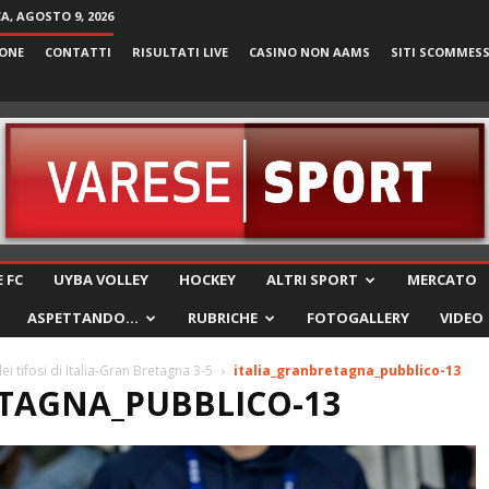
, AGOSTO 9, 2026
ONE
CONTATTI
RISULTATI LIVE
CASINO NON AAMS
SITI SCOMMES
VareseSport
 FC
UYBA VOLLEY
HOCKEY
ALTRI SPORT
MERCATO
ASPETTANDO…
RUBRICHE
FOTOGALLERY
VIDEO
i tifosi di Italia-Gran Bretagna 3-5
italia_granbretagna_pubblico-13
TAGNA_PUBBLICO-13