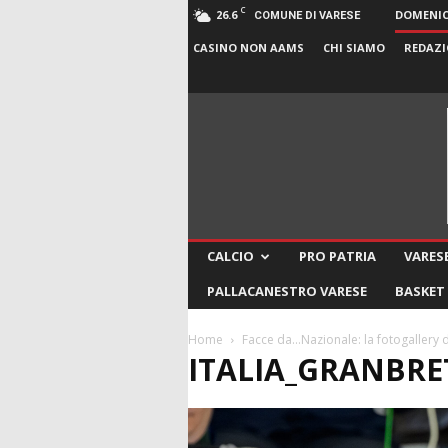
C
26.6
DOMENICA
COMUNE DI VARESE
CASINO NON AAMS
CHI SIAMO
REDAZI
CALCIO
PRO PATRIA
VARESE
PALLACANESTRO VARESE
BASKET
Home
Facce da…Nazionale: la fotogallery de
ITALIA_GRANBRE