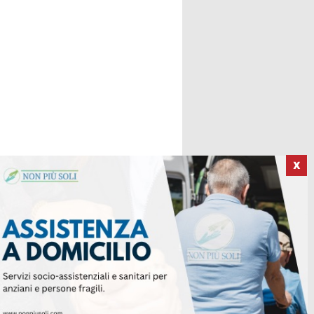
X
ICI