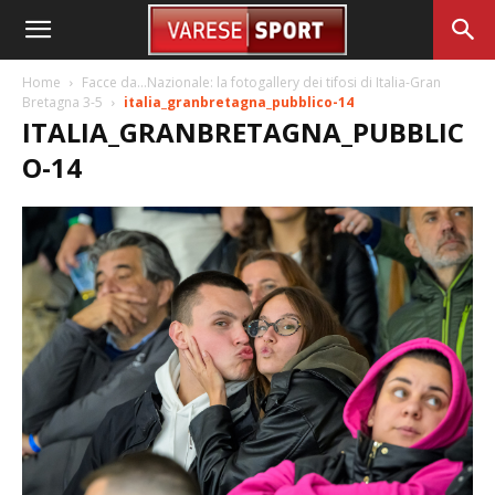
Home
Facce da…Nazionale: la fotogallery dei tifosi di Italia-Gran
Bretagna 3-5
italia_granbretagna_pubblico-14
ITALIA_GRANBRETAGNA_PUBBLIC
O-14