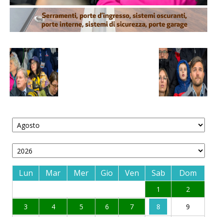
Lun
Mar
Mer
Gio
Ven
Sab
Dom
1
2
3
4
5
6
7
8
9